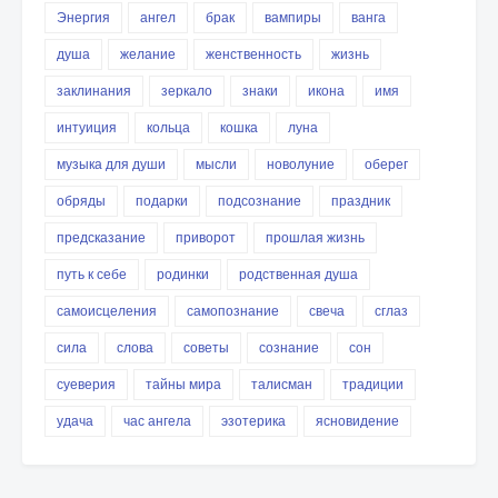
Энергия
ангел
брак
вампиры
ванга
душа
желание
женственность
жизнь
заклинания
зеркало
знаки
икона
имя
интуиция
кольца
кошка
луна
музыка для души
мысли
новолуние
оберег
обряды
подарки
подсознание
праздник
предсказание
приворот
прошлая жизнь
путь к себе
родинки
родственная душа
самоисцеления
самопознание
свеча
сглаз
сила
слова
советы
сознание
сон
суеверия
тайны мира
талисман
традиции
удача
час ангела
эзотерика
ясновидение