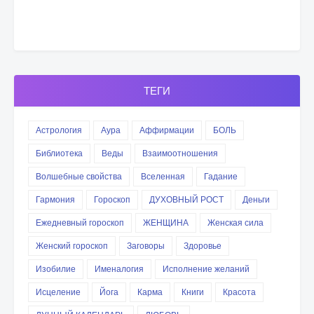
ТЕГИ
Астрология
Аура
Аффирмации
БОЛЬ
Библиотека
Веды
Взаимоотношения
Волшебные свойства
Вселенная
Гадание
Гармония
Гороскоп
ДУХОВНЫЙ РОСТ
Деньги
Ежедневный гороскоп
ЖЕНЩИНА
Женская сила
Женский гороскоп
Заговоры
Здоровье
Изобилие
Именалогия
Исполнение желаний
Исцеление
Йога
Карма
Книги
Красота