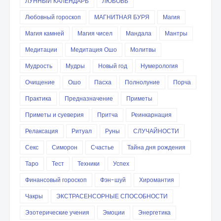
ЛУННЫЙ КАЛЕНДАРЬ
ЛЮБОВЬ
Любовный гороскоп
МАГНИТНАЯ БУРЯ
Магия
Магия камней
Магия чисел
Мандала
Мантры
Медитации
Медитация Ошо
Молитвы
Мудрость
Мудры
Новый год
Нумерология
Очищение
Ошо
Пасха
Полнолуние
Порча
Практика
Предназначение
Приметы
Приметы и суеверия
Притча
Реинкарнация
Релаксация
Ритуал
Руны
СЛУЧАЙНОСТИ
Секс
Симорон
Счастье
Тайна дня рождения
Таро
Тест
Техники
Успех
Финансовый гороскоп
Фэн-шуй
Хиромантия
Чакры
ЭКСТРАСЕНСОРНЫЕ СПОСОБНОСТИ
Эзотерические учения
Эмоции
Энергетика