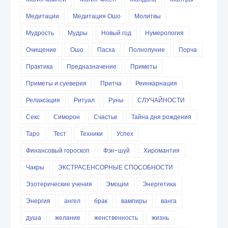
Медитации
Медитация Ошо
Молитвы
Мудрость
Мудры
Новый год
Нумерология
Очищение
Ошо
Пасха
Полнолуние
Порча
Практика
Предназначение
Приметы
Приметы и суеверия
Притча
Реинкарнация
Релаксация
Ритуал
Руны
СЛУЧАЙНОСТИ
Секс
Симорон
Счастье
Тайна дня рождения
Таро
Тест
Техники
Успех
Финансовый гороскоп
Фэн-шуй
Хиромантия
Чакры
ЭКСТРАСЕНСОРНЫЕ СПОСОБНОСТИ
Эзотерические учения
Эмоции
Энергетика
Энергия
ангел
брак
вампиры
ванга
душа
желание
женственность
жизнь