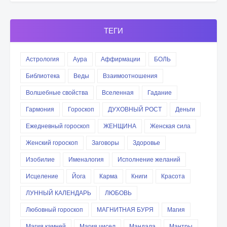
ТЕГИ
Астрология
Аура
Аффирмации
БОЛЬ
Библиотека
Веды
Взаимоотношения
Волшебные свойства
Вселенная
Гадание
Гармония
Гороскоп
ДУХОВНЫЙ РОСТ
Деньги
Ежедневный гороскоп
ЖЕНЩИНА
Женская сила
Женский гороскоп
Заговоры
Здоровье
Изобилие
Именалогия
Исполнение желаний
Исцеление
Йога
Карма
Книги
Красота
ЛУННЫЙ КАЛЕНДАРЬ
ЛЮБОВЬ
Любовный гороскоп
МАГНИТНАЯ БУРЯ
Магия
Магия камней
Магия чисел
Мандала
Мантры