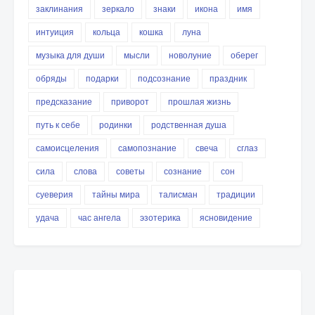
заклинания
зеркало
знаки
икона
имя
интуиция
кольца
кошка
луна
музыка для души
мысли
новолуние
оберег
обряды
подарки
подсознание
праздник
предсказание
приворот
прошлая жизнь
путь к себе
родинки
родственная душа
самоисцеления
самопознание
свеча
сглаз
сила
слова
советы
сознание
сон
суеверия
тайны мира
талисман
традиции
удача
час ангела
эзотерика
ясновидение