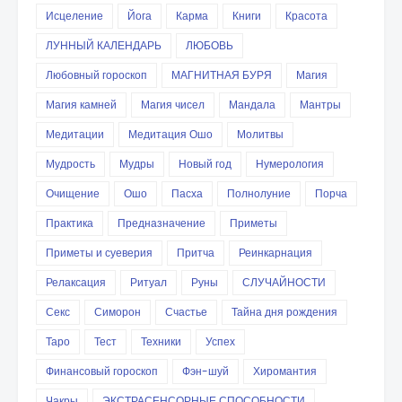
Исцеление
Йога
Карма
Книги
Красота
ЛУННЫЙ КАЛЕНДАРЬ
ЛЮБОВЬ
Любовный гороскоп
МАГНИТНАЯ БУРЯ
Магия
Магия камней
Магия чисел
Мандала
Мантры
Медитации
Медитация Ошо
Молитвы
Мудрость
Мудры
Новый год
Нумерология
Очищение
Ошо
Пасха
Полнолуние
Порча
Практика
Предназначение
Приметы
Приметы и суеверия
Притча
Реинкарнация
Релаксация
Ритуал
Руны
СЛУЧАЙНОСТИ
Секс
Симорон
Счастье
Тайна дня рождения
Таро
Тест
Техники
Успех
Финансовый гороскоп
Фэн-шуй
Хиромантия
Чакры
ЭКСТРАСЕНСОРНЫЕ СПОСОБНОСТИ