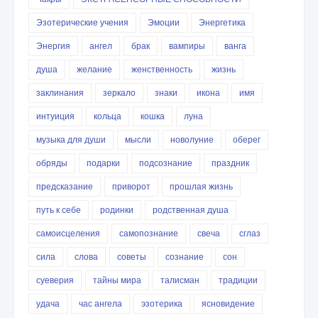
Эзотерические учения
Эмоции
Энергетика
Энергия
ангел
брак
вампиры
ванга
душа
желание
женственность
жизнь
заклинания
зеркало
знаки
икона
имя
интуиция
кольца
кошка
луна
музыка для души
мысли
новолуние
оберег
обряды
подарки
подсознание
праздник
предсказание
приворот
прошлая жизнь
путь к себе
родинки
родственная душа
самоисцеления
самопознание
свеча
сглаз
сила
слова
советы
сознание
сон
суеверия
тайны мира
талисман
традиции
удача
час ангела
эзотерика
ясновидение