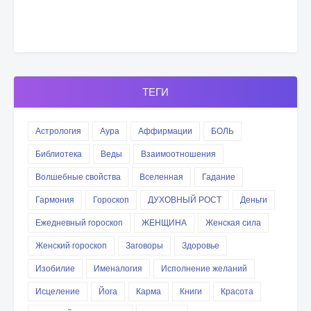
ТЕГИ
Астрология
Аура
Аффирмации
БОЛЬ
Библиотека
Веды
Взаимоотношения
Волшебные свойства
Вселенная
Гадание
Гармония
Гороскоп
ДУХОВНЫЙ РОСТ
Деньги
Ежедневный гороскоп
ЖЕНЩИНА
Женская сила
Женский гороскоп
Заговоры
Здоровье
Изобилие
Именалогия
Исполнение желаний
Исцеление
Йога
Карма
Книги
Красота