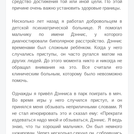
средство достижения той или иной цели. По этой
причине очень важно установить здоровые границы.
Несколько лет назад я работал добровольцем в
детской психиатрической больнице. Я помогал
мальчику по имени Дэннис, у которого
диагностировали биполярное расстройство. Дэннис
временами был сложным ребёнком. Когда у него
случались приступы, он часто ругался матом на
других людей. До этого момента никто и никогда не
обращал внимания на это. Все считали его
клиническим больным, которому было невозможно
помочь.
Однажды я привёл Дэнниса в парк поиграть в мяч.
Во время игры у него случился приступ, и он
принялся меня обзывать неприличными словами. Я
не стал игнорировать это и сказал ему: «Прекрати
издеваться надо мной и обзываться, Дэннис. Я ведь
знаю, что ты хороший мальчик». Он был немного
шокирован. Через несколько секунд он, собравшись