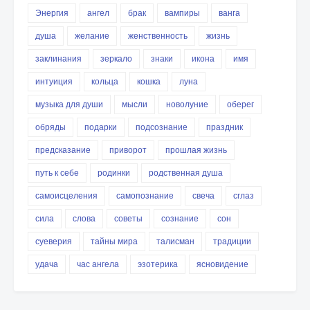
Энергия
ангел
брак
вампиры
ванга
душа
желание
женственность
жизнь
заклинания
зеркало
знаки
икона
имя
интуиция
кольца
кошка
луна
музыка для души
мысли
новолуние
оберег
обряды
подарки
подсознание
праздник
предсказание
приворот
прошлая жизнь
путь к себе
родинки
родственная душа
самоисцеления
самопознание
свеча
сглаз
сила
слова
советы
сознание
сон
суеверия
тайны мира
талисман
традиции
удача
час ангела
эзотерика
ясновидение