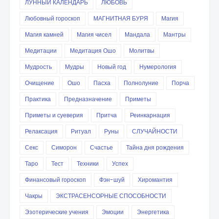
ЛУННЫЙ КАЛЕНДАРЬ
ЛЮБОВЬ
Любовный гороскоп
МАГНИТНАЯ БУРЯ
Магия
Магия камней
Магия чисел
Мандала
Мантры
Медитации
Медитация Ошо
Молитвы
Мудрость
Мудры
Новый год
Нумерология
Очищение
Ошо
Пасха
Полнолуние
Порча
Практика
Предназначение
Приметы
Приметы и суеверия
Притча
Реинкарнация
Релаксация
Ритуал
Руны
СЛУЧАЙНОСТИ
Секс
Симорон
Счастье
Тайна дня рождения
Таро
Тест
Техники
Успех
Финансовый гороскоп
Фэн-шуй
Хиромантия
Чакры
ЭКСТРАСЕНСОРНЫЕ СПОСОБНОСТИ
Эзотерические учения
Эмоции
Энергетика