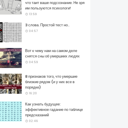
что таит ваше подсознание. Не зря
им пользуются психологи!
13:59
3 слова. Простой тест но..
04:57
Вот к чему нам на самом деле
снятся сны об умершиих людях
04:59
8 признаков того, что умершие
близкие рядом (и у них все в
порядке)
16:20
Как узнать будущее:
эффективное гадание по таблице
предсказаний
02:46