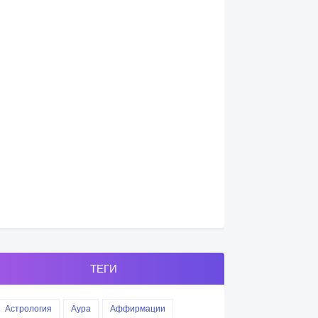
ТЕГИ
Астрология
Аура
Аффирмации