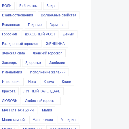
БОЛЬ
Библиотека
Веды
Взаимоотношения
Волшебные свойства
Вселенная
Гадание
Гармония
Гороскоп
ДУХОВНЫЙ РОСТ
Деньги
Ежедневный гороскоп
ЖЕНЩИНА
Женская сила
Женский гороскоп
Заговоры
Здоровье
Изобилие
Именалогия
Исполнение желаний
Исцеление
Йога
Карма
Книги
Красота
ЛУННЫЙ КАЛЕНДАРЬ
ЛЮБОВЬ
Любовный гороскоп
МАГНИТНАЯ БУРЯ
Магия
Магия камней
Магия чисел
Мандала