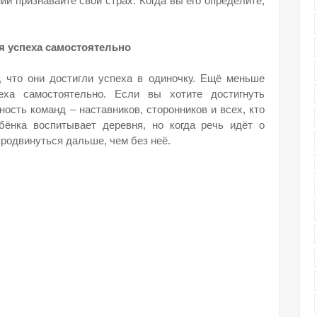
й признавайте свой страх. Когда вы его определите,
ся успеха самостоятельно
 что они достигли успеха в одиночку. Ещё меньше
еха самостоятельно. Если вы хотите достигнуть
ость команд – наставников, сторонников и всех, кто
бёнка воспитывает деревня, но когда речь идёт о
продвинуться дальше, чем без неё.