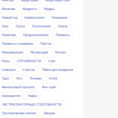
Мантры
Медитации
Медитация Ошо
Молитвы
Мудрость
Мудры
Новый год
Нумерология
Очищение
Ошо
Пасха
Полнолуние
Порча
Практика
Предназначение
Приметы
Приметы и суеверия
Притча
Реинкарнация
Релаксация
Ритуал
Руны
СЛУЧАЙНОСТИ
Секс
Симорон
Счастье
Тайна дня рождения
Таро
Тест
Техники
Успех
Финансовый гороскоп
Фэн-шуй
Хиромантия
Чакры
ЭКСТРАСЕНСОРНЫЕ СПОСОБНОСТИ
Эзотерические учения
Эмоции