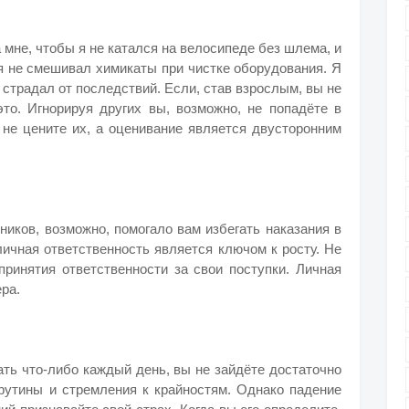
 мне, чтобы я не катался на велосипеде без шлема, и
 я не смешивал химикаты при чистке оборудования. Я
 страдал от последствий. Если, став взрослым, вы не
то. Игнорируя других вы, возможно, не попадёте в
ы не цените их, а оценивание является двусторонним
иков, возможно, помогало вам избегать наказания в
 личная ответственность является ключом к росту. Не
принятия ответственности за свои поступки. Личная
ера.
ать что-либо каждый день, вы не зайдёте достаточно
 рутины и стремления к крайностям. Однако падение