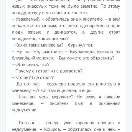
живых знакомых тоже не было заметно. По этому
поводу, хочу у него спросить кое-что.
– Уважаемый, – обратилась она к писателю, – а вам
не кажется странным, что здесь одновременно одни
люди живые и двигаются, а другие стоят
неподвижно, как манекены?
– Какие-такие манекены? – буркнул тот.
– Ну вот же, смотрите, – Брунхильда указала на
ближайший манекен, – Вы можете это объяснить?
– Объяснить, что?
– Почему он стоит и не двигается?
– Кто он? Где стоит?
– Да вот же, – королева подвела его вплотную к
манекену, – А вот там еще один, и еще.
– Чего вы меня морочите? Не вижу я никаких
манекенов! – писатель был в искреннем
недоумении.
– Та-а-а-к, – теперь уже королева пришла в
недоумение, – Кошиса, – обратилась она к ней, –