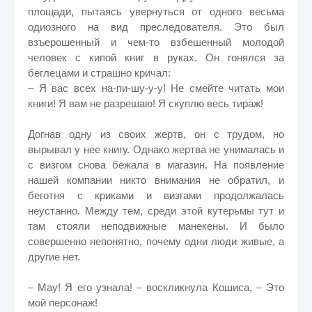
площади, пытаясь увернуться от одного весьма
одиозного на вид преследователя. Это был
взъерошенный и чем-то взбешенный молодой
человек с кипой книг в руках. Он гонялся за
беглецами и страшно кричал:
– Я вас всех на-пи-шу-у-у! Не смейте читать мои
книги! Я вам не разрешаю! Я скуплю весь тираж!
Догнав одну из своих жертв, он с трудом, но
вырывал у нее книгу. Однако жертва не унималась и
с визгом снова бежала в магазин. На появление
нашей компании никто внимания не обратил, и
беготня с криками и визгами продолжалась
неустанно. Между тем, среди этой кутерьмы тут и
там стояли неподвижные манекены. И было
совершенно непонятно, почему одни люди живые, а
другие нет.
– Мау! Я его узнала! – воскликнула Кошиса, – Это
мой персонаж!