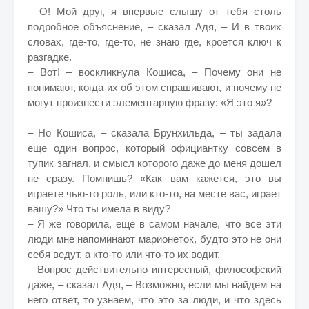
– О! Мой друг, я впервые слышу от тебя столь
подробное объяснение, – сказал Адя, – И в твоих
словах, где-то, где-то, не знаю где, кроется ключ к
разгадке.
– Вот! – воскликнула Кошиса, – Почему они не
понимают, когда их об этом спрашивают, и почему не
могут произнести элементарную фразу: «Я это я»?
– Но Кошиса, – сказала Брунхильда, – ты задала
еще один вопрос, который официантку совсем в
тупик загнал, и смысл которого даже до меня дошел
не сразу. Помнишь? «Как вам кажется, это вы
играете чью-то роль, или кто-то, на месте вас, играет
вашу?» Что ты имела в виду?
– Я же говорила, еще в самом начале, что все эти
люди мне напоминают марионеток, будто это не они
себя ведут, а кто-то или что-то их водит.
– Вопрос действительно интересный, философский
даже, – сказал Адя, – Возможно, если мы найдем на
него ответ, то узнаем, что это за люди, и что здесь