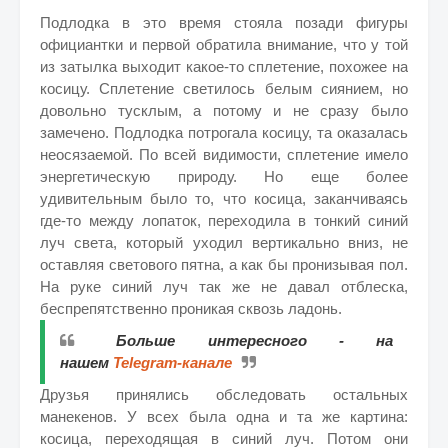
Подлодка в это время стояла позади фигуры
официантки и первой обратила внимание, что у той
из затылка выходит какое-то сплетение, похожее на
косицу. Сплетение светилось белым сиянием, но
довольно тусклым, а потому и не сразу было
замечено. Подлодка потрогала косицу, та оказалась
неосязаемой. По всей видимости, сплетение имело
энергетическую природу. Но еще более
удивительным было то, что косица, заканчиваясь
где-то между лопаток, переходила в тонкий синий
луч света, который уходил вертикально вниз, не
оставляя светового пятна, а как бы пронизывая пол.
На руке синий луч так же не давал отблеска,
беспрепятственно проникая сквозь ладонь.
Больше интересного - на
нашем
Telegram-канале
Друзья принялись обследовать остальных
манекенов. У всех была одна и та же картина:
косица, переходящая в синий луч. Потом они