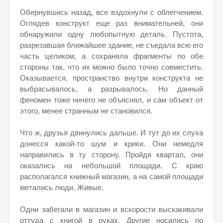
Обернувшись назад, все вздохнули с облегчением.
Оглядев конструкт еще раз внимательней, они
обнаружили одну любопытную деталь. Пустота,
разрезавшая ближайшее здание, не съедала всю его
часть целиком, а сохраняла фрагменты по обе
стороны так, что их можно было точно совместить.
Оказывается, пространство внутри конструкта не
выбрасывалось, а разрывалось. Но данный
феномен тоже ничего не объяснял, и сам объект от
этого, менее странным не становился.
Что ж, друзья двинулись дальше. И тут до их слуха
донесся какой-то шум и крики. Они немедля
направились в ту сторону. Пройдя квартал, они
оказались на небольшой площади. С краю
располагался книжный магазин, а на самой площади
метались люди. Живые.
Одни забегали в магазин и вскорости выскакивали
оттуда с книгой в руках. Другие носились по