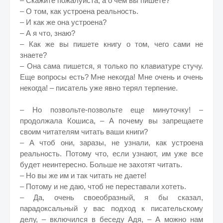
– Скажите пожалуйста, а о чем вы пишете?
– О том, как устроена реальность.
– И как же она устроена?
– А я что, знаю?
– Как же вы пишете книгу о том, чего сами не
знаете?
– Она сама пишется, я только по клавиатуре стучу.
Еще вопросы есть? Мне некогда! Мне очень и очень
некогда! – писатель уже явно терял терпение.
– Но позвольте-позвольте еще минуточку! –
продолжала Кошиса, – А почему вы запрещаете
своим читателям читать ваши книги?
– А чтоб они, заразы, не узнали, как устроена
реальность. Потому что, если узнают, им уже все
будет неинтересно. Больше не захотят читать.
– Но вы же им и так читать не даете!
– Потому и не даю, чтоб не переставали хотеть.
– Да, очень своеобразный, я бы сказал,
парадоксальный у вас подход к писательскому
делу, – включился в беседу Адя, – А можно нам