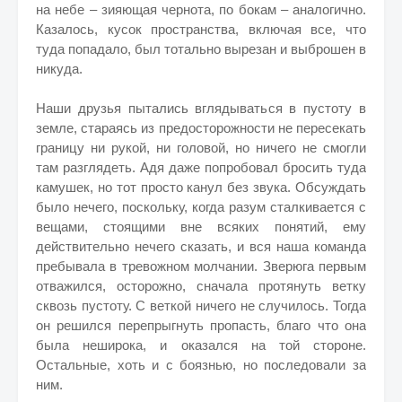
на небе – зияющая чернота, по бокам – аналогично.
Казалось, кусок пространства, включая все, что
туда попадало, был тотально вырезан и выброшен в
никуда.
Наши друзья пытались вглядываться в пустоту в
земле, стараясь из предосторожности не пересекать
границу ни рукой, ни головой, но ничего не смогли
там разглядеть. Адя даже попробовал бросить туда
камушек, но тот просто канул без звука. Обсуждать
было нечего, поскольку, когда разум сталкивается с
вещами, стоящими вне всяких понятий, ему
действительно нечего сказать, и вся наша команда
пребывала в тревожном молчании. Зверюга первым
отважился, осторожно, сначала протянуть ветку
сквозь пустоту. С веткой ничего не случилось. Тогда
он решился перепрыгнуть пропасть, благо что она
была неширока, и оказался на той стороне.
Остальные, хоть и с боязнью, но последовали за
ним.