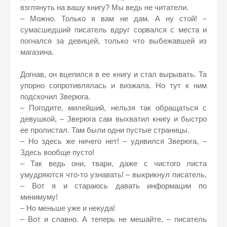
взглянуть на вашу книгу? Мы ведь не читатели.
– Можно. Только я вам не дам. А ну стой! –
сумасшедший писатель вдруг сорвался с места и
погнался за девицей, только что выбежавшей из
магазина.
Догнав, он вцепился в ее книгу и стал вырывать. Та
упорно сопротивлялась и визжала. Но тут к ним
подскочил Зверюга.
– Погодите, милейший, нельзя так обращаться с
девушкой, – Зверюга сам выхватил книгу и быстро
ее пролистал. Там были одни пустые страницы.
– Но здесь же ничего нет! – удивился Зверюга, –
Здесь вообще пусто!
– Так ведь они, твари, даже с чистого листа
умудряются что-то узнавать! – выкрикнул писатель,
– Вот я и стараюсь давать информации по
минимуму!
– Но меньше уже и некуда!
– Вот и славно. А теперь не мешайте, – писатель