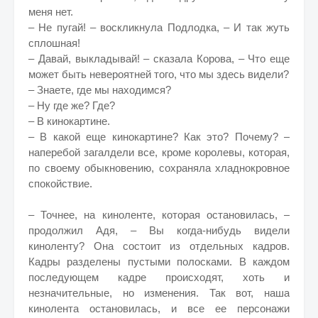
меня нет.
– Не пугай! – воскликнула Подлодка, – И так жуть
сплошная!
– Давай, выкладывай! – сказала Корова, – Что еще
может быть невероятней того, что мы здесь видели?
– Знаете, где мы находимся?
– Ну где же? Где?
– В кинокартине.
– В какой еще кинокартине? Как это? Почему? –
наперебой загалдели все, кроме королевы, которая,
по своему обыкновению, сохраняла хладнокровное
спокойствие.
– Точнее, на киноленте, которая остановилась, –
продолжил Адя, – Вы когда-нибудь видели
киноленту? Она состоит из отдельных кадров.
Кадры разделены пустыми полосками. В каждом
последующем кадре происходят, хоть и
незначительные, но изменения. Так вот, наша
кинолента остановилась, и все ее персонажи