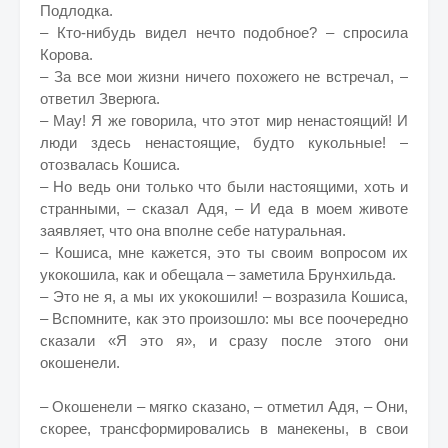
Подлодка.
– Кто-нибудь видел нечто подобное? – спросила
Корова.
– За все мои жизни ничего похожего не встречал, –
ответил Зверюга.
– Мау! Я же говорила, что этот мир ненастоящий! И
люди здесь ненастоящие, будто кукольные! –
отозвалась Кошиса.
– Но ведь они только что были настоящими, хоть и
странными, – сказал Адя, – И еда в моем животе
заявляет, что она вполне себе натуральная.
– Кошиса, мне кажется, это ты своим вопросом их
укокошила, как и обещала – заметила Брунхильда.
– Это не я, а мы их укокошили! – возразила Кошиса,
– Вспомните, как это произошло: мы все поочередно
сказали «Я это я», и сразу после этого они
окошенели.
– Окошенели – мягко сказано, – отметил Адя, – Они,
скорее, трансформировались в манекены, в свои