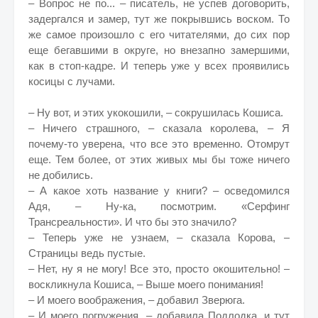
– Вопрос не по... – писатель, не успев договорить,
задергался и замер, тут же покрывшись воском. То
же самое произошло с его читателями, до сих пор
еще бегавшими в округе, но внезапно замершими,
как в стоп-кадре. И теперь уже у всех проявились
косицы с лучами.
– Ну вот, и этих укокошили, – сокрушилась Кошиса.
– Ничего страшного, – сказала королева, – Я
почему-то уверена, что все это временно. Отомрут
еще. Тем более, от этих живых мы бы тоже ничего
не добились.
– А какое хоть название у книги? – осведомился
Адя, – Ну-ка, посмотрим. «Серфинг
Трансреальности». И что бы это значило?
– Теперь уже не узнаем, – сказала Корова, –
Страницы ведь пустые.
– Нет, ну я не могу! Все это, просто окошительно! –
воскликнула Кошиса, – Выше моего понимания!
– И моего воображения, – добавил Зверюга.
– И моего погружения, – добавила Подлодка, и тут