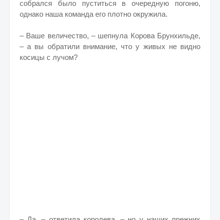
собрался было пуститься в очередную погоню,
однако наша команда его плотно окружила.
– Ваше величество, – шепнула Корова Брунхильде,
– а вы обратили внимание, что у живых не видно
косицы с лучом?
– Да, – ответила королева, – но у наших прежних