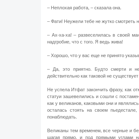
– Неплохая работа, – сказала она.
– Фати! Неужели тебе не жутко смотреть 
– Ах-ха-ха! – развеселилась в своей ма
надгробие, что с того. Я ведь жива!
– Хорошо, что у вас еще не принято указы
– Да, это приятно. Будто смерти и н
действительно как таковой не существуе
Не успела Итфат закончить фразу, как отк
статуи зашевелились и сошли с постаме
как у великанов, каковыми они и являлис
осталась стоять на своем пьедестале,
понаблюдать.
Великаны тем временем, все черные и б
шагая прямо, и под прямыми углами н