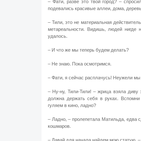
– Фати, разве это твой город? – спроси
подевались красивые аллеи, дома, дерев
– Тили, это не материальная действител
метареальности. Видишь, людей нигде н
удалось.
– И что же мы теперь будем делать?
– Не знаю. Пока осмотримся.
– Фати, я сейчас расплачусь! Неужели мы
– Ну-ну, Тили-Тили! – жрица взяла диву 
должна держать себя в руках. Вспомни
гуляем в кино, ладно?
– Ладно, – пролепетала Матильда, едва с
кошмаров.
– Давай для начала найдем мою статую, –