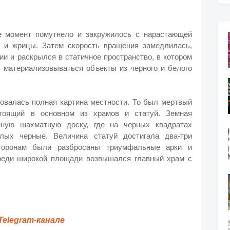
же момент помутнело и закружилось с нарастающей
ы и жрицы. Затем скорость вращения замедлилась,
ии и раскрылся в статичное пространство, в котором
и материализовываться объекты из черного и белого
совалась полная картина местности. То был мертвый
стоящий в основном из храмов и статуй. Земная
мную шахматную доску, где на черных квадратах
лых черные. Величина статуй достигала два-три
торонам были разбросаны триумфальные арки и
реди широкой площади возвышался главный храм с
Telegram-канале