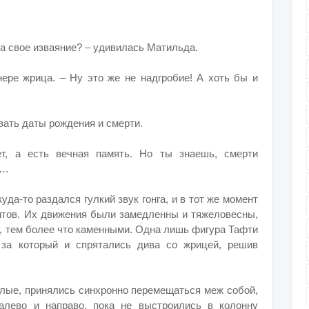
на свое изваяние? – удивилась Матильда.
нере жрица. – Ну это же не надгробие! А хоть бы и
вать даты рождения и смерти.
ет, а есть вечная память. Но ты знаешь, смерти
т…
уда-то раздался гулкий звук гонга, и в тот же момент
нтов. Их движения были замедленны и тяжеловесны,
ь, тем более что каменными. Одна лишь фигура Тафти
 за который и спрятались дива со жрицей, решив
елые, принялись синхронно перемещаться меж собой,
алево и направо, пока не выстроились в колонну