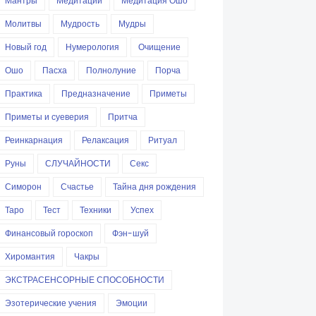
Мантры
Медитации
Медитация Ошо
Молитвы
Мудрость
Мудры
Новый год
Нумерология
Очищение
Ошо
Пасха
Полнолуние
Порча
Практика
Предназначение
Приметы
Приметы и суеверия
Притча
Реинкарнация
Релаксация
Ритуал
Руны
СЛУЧАЙНОСТИ
Секс
Симорон
Счастье
Тайна дня рождения
Таро
Тест
Техники
Успех
Финансовый гороскоп
Фэн-шуй
Хиромантия
Чакры
ЭКСТРАСЕНСОРНЫЕ СПОСОБНОСТИ
Эзотерические учения
Эмоции