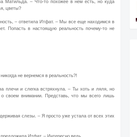
ла Матильда. – Что-то похожее в нем есть, но куда
ья, цветы?
ьность, – ответила Итфат. – Мы все еще находимся в
ет. Попасть в настоящую реальность почему-то не
 никогда не вернемся в реальность?!
за плечи и слегка встряхнула. – Ты хоть и ляля, но
 о своем внимании. Представь, что мы всего лишь
держивая слезы. – Я просто уже устала от всех этих
 предложила Итфат. – Интересно ведь.