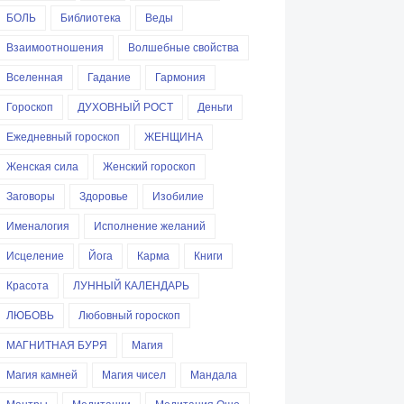
БОЛЬ
Библиотека
Веды
Взаимоотношения
Волшебные свойства
Вселенная
Гадание
Гармония
Гороскоп
ДУХОВНЫЙ РОСТ
Деньги
Ежедневный гороскоп
ЖЕНЩИНА
Женская сила
Женский гороскоп
Заговоры
Здоровье
Изобилие
Именалогия
Исполнение желаний
Исцеление
Йога
Карма
Книги
Красота
ЛУННЫЙ КАЛЕНДАРЬ
ЛЮБОВЬ
Любовный гороскоп
МАГНИТНАЯ БУРЯ
Магия
Магия камней
Магия чисел
Мандала