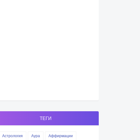
ТЕГИ
Астрология
Аура
Аффирмации