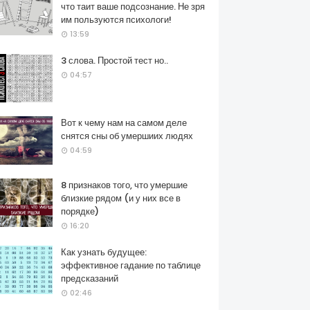
что таит ваше подсознание. Не зря
им пользуются психологи!
13:59
3 слова. Простой тест но..
04:57
Вот к чему нам на самом деле
снятся сны об умершиих людях
04:59
8 признаков того, что умершие
близкие рядом (и у них все в
порядке)
16:20
Как узнать будущее:
эффективное гадание по таблице
предсказаний
02:46