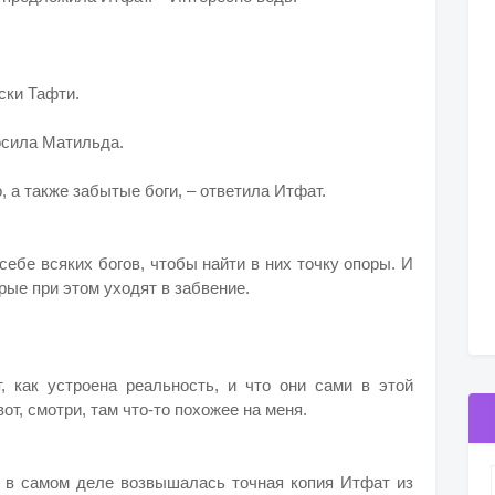
ски Тафти.
росила Матильда.
, а также забытые боги, – ответила Итфат.
ебе всяких богов, чтобы найти в них точку опоры. И
рые при этом уходят в забвение.
, как устроена реальность, и что они сами в этой
от, смотри, там что-то похожее на меня.
и в самом деле возвышалась точная копия Итфат из