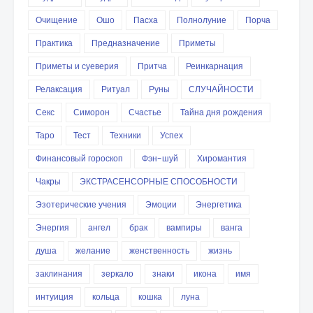
Очищение
Ошо
Пасха
Полнолуние
Порча
Практика
Предназначение
Приметы
Приметы и суеверия
Притча
Реинкарнация
Релаксация
Ритуал
Руны
СЛУЧАЙНОСТИ
Секс
Симорон
Счастье
Тайна дня рождения
Таро
Тест
Техники
Успех
Финансовый гороскоп
Фэн-шуй
Хиромантия
Чакры
ЭКСТРАСЕНСОРНЫЕ СПОСОБНОСТИ
Эзотерические учения
Эмоции
Энергетика
Энергия
ангел
брак
вампиры
ванга
душа
желание
женственность
жизнь
заклинания
зеркало
знаки
икона
имя
интуиция
кольца
кошка
луна