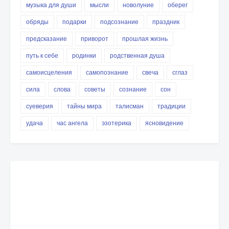
музыка для души
мысли
новолуние
оберег
обряды
подарки
подсознание
праздник
предсказание
приворот
прошлая жизнь
путь к себе
родинки
родственная душа
самоисцеления
самопознание
свеча
сглаз
сила
слова
советы
сознание
сон
суеверия
тайны мира
талисман
традиции
удача
час ангела
эзотерика
ясновидение