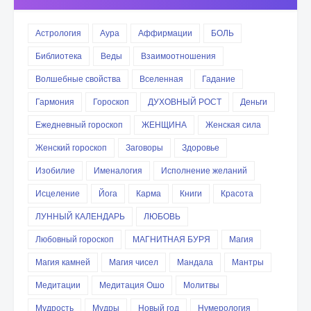
Астрология
Аура
Аффирмации
БОЛЬ
Библиотека
Веды
Взаимоотношения
Волшебные свойства
Вселенная
Гадание
Гармония
Гороскоп
ДУХОВНЫЙ РОСТ
Деньги
Ежедневный гороскоп
ЖЕНЩИНА
Женская сила
Женский гороскоп
Заговоры
Здоровье
Изобилие
Именалогия
Исполнение желаний
Исцеление
Йога
Карма
Книги
Красота
ЛУННЫЙ КАЛЕНДАРЬ
ЛЮБОВЬ
Любовный гороскоп
МАГНИТНАЯ БУРЯ
Магия
Магия камней
Магия чисел
Мандала
Мантры
Медитации
Медитация Ошо
Молитвы
Мудрость
Мудры
Новый год
Нумерология