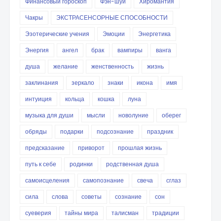
Финансовый гороскоп
Фэн-шуй
Хиромантия
Чакры
ЭКСТРАСЕНСОРНЫЕ СПОСОБНОСТИ
Эзотерические учения
Эмоции
Энергетика
Энергия
ангел
брак
вампиры
ванга
душа
желание
женственность
жизнь
заклинания
зеркало
знаки
икона
имя
интуиция
кольца
кошка
луна
музыка для души
мысли
новолуние
оберег
обряды
подарки
подсознание
праздник
предсказание
приворот
прошлая жизнь
путь к себе
родинки
родственная душа
самоисцеления
самопознание
свеча
сглаз
сила
слова
советы
сознание
сон
суеверия
тайны мира
талисман
традиции