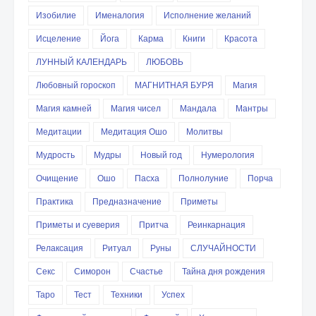
Изобилие
Именалогия
Исполнение желаний
Исцеление
Йога
Карма
Книги
Красота
ЛУННЫЙ КАЛЕНДАРЬ
ЛЮБОВЬ
Любовный гороскоп
МАГНИТНАЯ БУРЯ
Магия
Магия камней
Магия чисел
Мандала
Мантры
Медитации
Медитация Ошо
Молитвы
Мудрость
Мудры
Новый год
Нумерология
Очищение
Ошо
Пасха
Полнолуние
Порча
Практика
Предназначение
Приметы
Приметы и суеверия
Притча
Реинкарнация
Релаксация
Ритуал
Руны
СЛУЧАЙНОСТИ
Секс
Симорон
Счастье
Тайна дня рождения
Таро
Тест
Техники
Успех