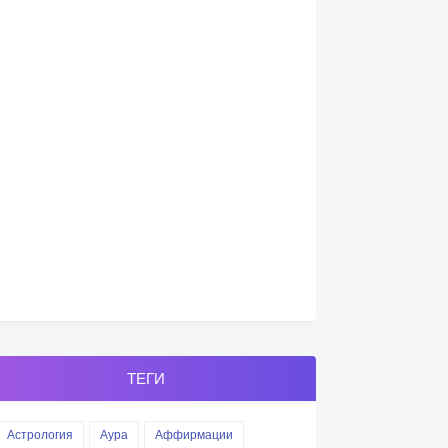
ТЕГИ
Астрология
Аура
Аффирмации