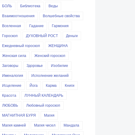
БОЛЬ
Библиотека
Веды
Взаимоотношения
Волшебные свойства
Вселенная
Гадание
Гармония
Гороскоп
ДУХОВНЫЙ РОСТ
Деньги
Ежедневный гороскоп
ЖЕНЩИНА
Женская сила
Женский гороскоп
Заговоры
Здоровье
Изобилие
Именалогия
Исполнение желаний
Исцеление
Йога
Карма
Книги
Красота
ЛУННЫЙ КАЛЕНДАРЬ
ЛЮБОВЬ
Любовный гороскоп
МАГНИТНАЯ БУРЯ
Магия
Магия камней
Магия чисел
Мандала