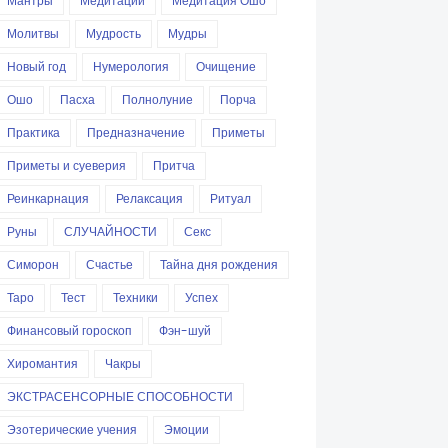
Мантры
Медитации
Медитация Ошо
Молитвы
Мудрость
Мудры
Новый год
Нумерология
Очищение
Ошо
Пасха
Полнолуние
Порча
Практика
Предназначение
Приметы
Приметы и суеверия
Притча
Реинкарнация
Релаксация
Ритуал
Руны
СЛУЧАЙНОСТИ
Секс
Симорон
Счастье
Тайна дня рождения
Таро
Тест
Техники
Успех
Финансовый гороскоп
Фэн-шуй
Хиромантия
Чакры
ЭКСТРАСЕНСОРНЫЕ СПОСОБНОСТИ
Эзотерические учения
Эмоции