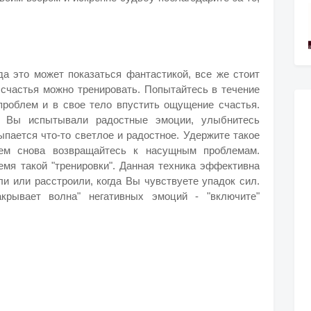
яда это может показаться фантастикой, все же стоит
е счастья можно тренировать. Попытайтесь в течение
проблем и в свое тело впустить ощущение счастья.
ы Вы испытывали радостные эмоции, улыбнитесь
ыпается что-то светлое и радостное. Удержите такое
тем снова возвращайтесь к насущным проблемам.
емя такой "тренировки". Данная техника эффективна
ли или расстроили, когда Вы чувствуете упадок сил.
акрывает волна" негативных эмоций - "включите"