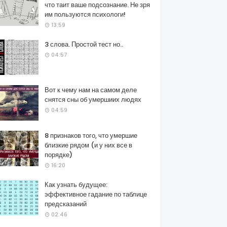
что таит ваше подсознание. Не зря
им пользуются психологи!
13:59
3 слова. Простой тест но..
04:57
Вот к чему нам на самом деле
снятся сны об умершиих людях
04:59
8 признаков того, что умершие
близкие рядом (и у них все в
порядке)
16:20
Как узнать будущее:
эффективное гадание по таблице
предсказаний
02:46