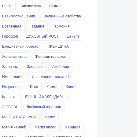
БОЛЬ
Библиотека
Веды
Взаимоотношения
Волшебные свойства
Вселенная
Гадание
Гармония
Гороскоп
ДУХОВНЫЙ РОСТ
Деньги
Ежедневный гороскоп
ЖЕНЩИНА
Женская сила
Женский гороскоп
Заговоры
Здоровье
Изобилие
Именалогия
Исполнение желаний
Исцеление
Йога
Карма
Книги
Красота
ЛУННЫЙ КАЛЕНДАРЬ
ЛЮБОВЬ
Любовный гороскоп
МАГНИТНАЯ БУРЯ
Магия
Магия камней
Магия чисел
Мандала