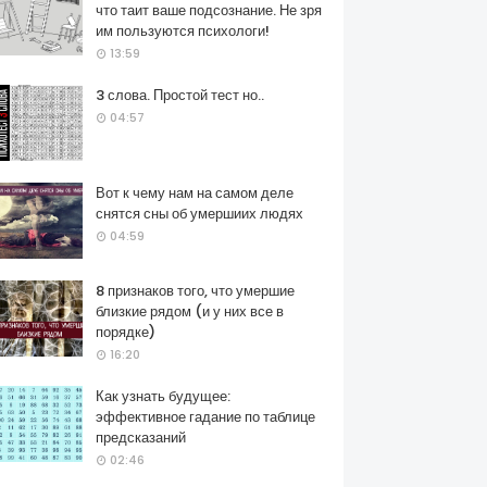
что таит ваше подсознание. Не зря
им пользуются психологи!
13:59
3 слова. Простой тест но..
04:57
Вот к чему нам на самом деле
снятся сны об умершиих людях
04:59
8 признаков того, что умершие
близкие рядом (и у них все в
порядке)
16:20
Как узнать будущее:
эффективное гадание по таблице
предсказаний
02:46