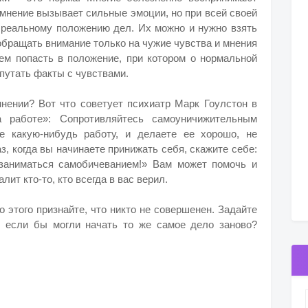
мнение вызывает сильные эмоции, но при всей своей
к реальному положению дел. Их можно и нужно взять
обращать внимание только на чужие чувства и мнения
жем попасть в положение, при котором о нормальной
путать факты с чувствами.
мнении? Вот что советует психиатр Марк Гоулстон в
а работе»:
Сопротивляйтесь самоуничижительным
е какую-нибудь работу, и делаете ее хорошо, не
з, когда вы начинаете принижать себя, скажите себе:
 заниматься самобичеванием!» Вам может помочь и
лит кто-то, кто всегда в вас верил.
 этого признайте, что никто не совершенен. Задайте
, если бы могли начать то же самое дело заново?