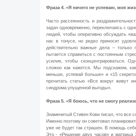
Фраза 4. «Я ничего не успеваю, моя жи
Часто рассеянность и раздражительност
задач одновременно, переключаясь с одн
людей, чтобы оперативно обсуждать «ва
нас в тонусе, но редко приносит удовл
действительно важные дела – только п
пытается справиться с постоянным стре
усилия, чтобы сконцентрироваться. Од
сложно как кажется. Мы подскажем, как
меньше, успевай больше» и «15 секрето
прочитать статью «Все вокруг живут и
синдрома упущенной выгоды».
Фраза 5. «Я боюсь, что не смогу реали
Знаменитый Стивен Кови писал, что все с
Именно поэтому он советовал планировать
уже не будет так страшен. В помощь себ
Это - «Решение двух часов» и матрица 