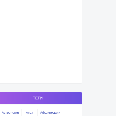
ТЕГИ
Астрология
Аура
Аффирмации