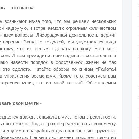
знь — это хаос»
ь возникают из-за того, что мы решаем нескольких
ой на другую, и встречаемся с огромным количеством
жные» вопросы. Лихорадочная деятельность держит
етворение. Занятые текучкой, мы упускаем из вида
отому, что их нельзя сделать на ходу. Наш мозг
ссом. И нам приходится прикладывать сознательные
нако навести порядок в собственной жизни не так
 это сделать. Читайте обзоры по книгам «Работай
в управления временем». Кроме того, советуем вам
нтереснее меня, что со мной не так? Об эпидемии
зовать свои мечты»
оздается дважды, сначала в уме, потом в реальности.
 свою жизнь. Тогда страх не реализовать свою мечту
е и другим он разработал два полезных инструмента.
Эйзенхауэра. Первый инструмент помогает грамотно