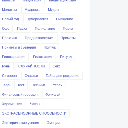
Мантры
Медитации
Медитация Ошо
Молитвы
Мудрость
Мудры
Новый год
Нумерология
Очищение
Ошо
Пасха
Полнолуние
Порча
Практика
Предназначение
Приметы
Приметы и суеверия
Притча
Реинкарнация
Релаксация
Ритуал
Руны
СЛУЧАЙНОСТИ
Секс
Симорон
Счастье
Тайна дня рождения
Таро
Тест
Техники
Успех
Финансовый гороскоп
Фэн-шуй
Хиромантия
Чакры
ЭКСТРАСЕНСОРНЫЕ СПОСОБНОСТИ
Эзотерические учения
Эмоции