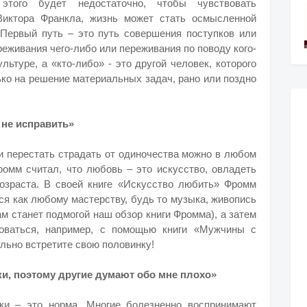
этого будет недостаточно, чтобы чувствовать
Виктора Франкла, жизнь может стать осмысленной
 Первый путь – это путь совершения поступков или
реживания чего-либо или переживания по поводу кого-
льтуре, а «кто-либо» - это другой человек, которого
ко на решение материальных задач, рано или поздно
е не исправить»
и перестать страдать от одиночества можно в любом
омм считал, что любовь – это искусство, овладеть
озраста. В своей книге «Искусство любить» Фромм
ся как любому мастерству, будь то музыка, живопись
ам станет подмогой наш обзор книги Фромма), а затем
воваться, например, с помощью книги «Мужчины с
льно встретите свою половинку!
и, поэтому другие думают обо мне плохо»
ки – это норма. Многие болезненно воспринимают