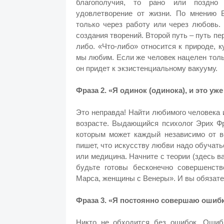
благополучия, то рано или поздно 
удовлетворение от жизни. По мнению 
только через работу или через любовь.
создания творений. Второй путь – путь пе
либо. «Что-либо» относится к природе, ку
мы любим. Если же человек нацелен толь
он придет к экзистенциальному вакууму.
Фраза 2. «Я одинок (одинока), и это уж
Это неправда! Найти любимого человека 
возрасте. Выдающийся психолог Эрих Фр
которым может каждый независимо от в
пишет, что искусству любви надо обучать
или медицина. Начните с теории (здесь в
будьте готовы бесконечно совершенст
Марса, женщины с Венеры». И вы обязате
Фраза 3. «Я постоянно совершаю ошибк
Никто не обходится без ошибок. Ошиб