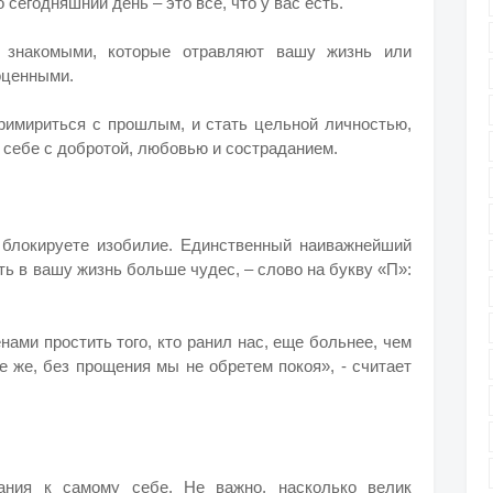
 сегодняшний день – это все, что у вас есть.
 знакомыми, которые отравляют вашу жизнь или
оценными.
римириться с прошлым, и стать цельной личностью,
к себе с добротой, любовью и состраданием.
 блокируете изобилие. Единственный наиважнейший
ть в вашу жизнь больше чудес, – слово на букву «П»:
нами простить того, кто ранил нас, еще больнее, чем
е же, без прощения мы не обретем покоя», - считает
ания к самому себе. Не важно, насколько велик