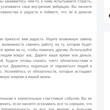
вы занимаетесь чем-то, к чему испытываете страсть,
ы усиливаете свои внутренние вибрации. Вы начнете
блаженства и радости и поймете, что не в деньгах
ая приносит вам радость. Ищите возможную замену
возможности сменить работу на ту, которая будет
е время на то, чтобы помогать другим. Используйте
людям вокруг вас. Дарите ваше время или деньги,
й. Будьте готовы сказать «нет» обязательствам и
астья. Держитесь подальше от «ядовитых» людей и
о. Уклоняйтесь от обязательств, которые истощают
ивную энергию в вашей жизни.
ленькие и значительные счастливые события. Вы их
менить, если начнете осознавать все то хорошее, что
 признательность за все эти мелкие и большие