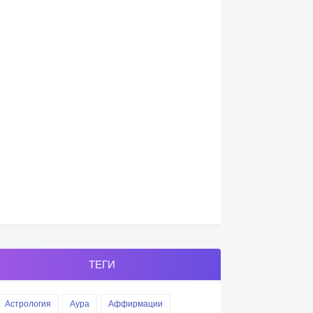
ТЕГИ
Астрология
Аура
Аффирмации