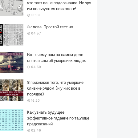
что таит ваше подсознание. Не зря
им пользуются психологи!
13:59
3 слова. Простой тест но..
04:57
Вот к чему нам на самом деле
снятся сны об умершиих людях
04:59
8 признаков того, что умершие
близкие рядом (и у них все в
порядке)
16:20
Как узнать будущее:
эффективное гадание по таблице
предсказаний
02:46