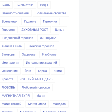
БОЛЬ
Библиотека
Веды
Взаимоотношения
Волшебные свойства
Вселенная
Гадание
Гармония
Гороскоп
ДУХОВНЫЙ РОСТ
Деньги
Ежедневный гороскоп
ЖЕНЩИНА
Женская сила
Женский гороскоп
Заговоры
Здоровье
Изобилие
Именалогия
Исполнение желаний
Исцеление
Йога
Карма
Книги
Красота
ЛУННЫЙ КАЛЕНДАРЬ
ЛЮБОВЬ
Любовный гороскоп
МАГНИТНАЯ БУРЯ
Магия
Магия камней
Магия чисел
Мандала