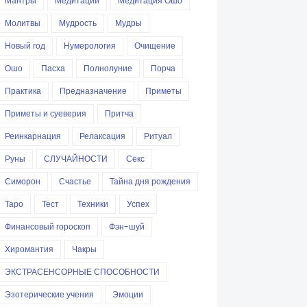
Мантры
Медитации
Медитация Ошо
Молитвы
Мудрость
Мудры
Новый год
Нумерология
Очищение
Ошо
Пасха
Полнолуние
Порча
Практика
Предназначение
Приметы
Приметы и суеверия
Притча
Реинкарнация
Релаксация
Ритуал
Руны
СЛУЧАЙНОСТИ
Секс
Симорон
Счастье
Тайна дня рождения
Таро
Тест
Техники
Успех
Финансовый гороскоп
Фэн-шуй
Хиромантия
Чакры
ЭКСТРАСЕНСОРНЫЕ СПОСОБНОСТИ
Эзотерические учения
Эмоции