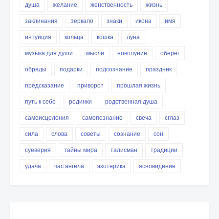
душа
желание
женственность
жизнь
заклинания
зеркало
знаки
икона
имя
интуиция
кольца
кошка
луна
музыка для души
мысли
новолуние
оберег
обряды
подарки
подсознание
праздник
предсказание
приворот
прошлая жизнь
путь к себе
родинки
родственная душа
самоисцеления
самопознание
свеча
сглаз
сила
слова
советы
сознание
сон
суеверия
тайны мира
талисман
традиции
удача
час ангела
эзотерика
ясновидение