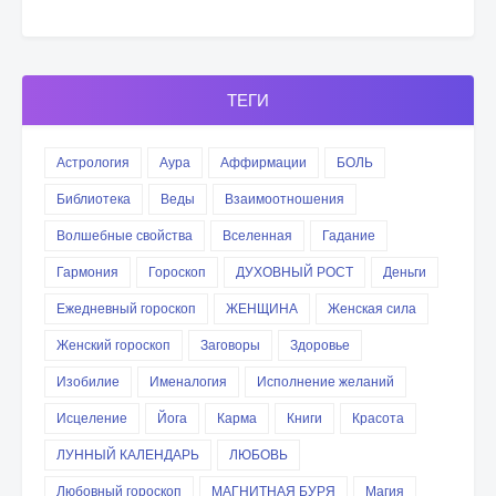
ТЕГИ
Астрология
Аура
Аффирмации
БОЛЬ
Библиотека
Веды
Взаимоотношения
Волшебные свойства
Вселенная
Гадание
Гармония
Гороскоп
ДУХОВНЫЙ РОСТ
Деньги
Ежедневный гороскоп
ЖЕНЩИНА
Женская сила
Женский гороскоп
Заговоры
Здоровье
Изобилие
Именалогия
Исполнение желаний
Исцеление
Йога
Карма
Книги
Красота
ЛУННЫЙ КАЛЕНДАРЬ
ЛЮБОВЬ
Любовный гороскоп
МАГНИТНАЯ БУРЯ
Магия