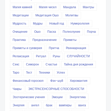
Магия камней
Магия чисел
Мандала
Мантры
Медитации
Медитация Ошо
Молитвы
Мудрость
Мудры
Новый год
Нумерология
Очищение
Ошо
Пасха
Полнолуние
Порча
Практика
Предназначение
Приметы
Приметы и суеверия
Притча
Реинкарнация
Релаксация
Ритуал
Руны
СЛУЧАЙНОСТИ
Секс
Симорон
Счастье
Тайна дня рождения
Таро
Тест
Техники
Успех
Финансовый гороскоп
Фэн-шуй
Хиромантия
Чакры
ЭКСТРАСЕНСОРНЫЕ СПОСОБНОСТИ
Эзотерические учения
Эмоции
Энергетика
Энергия
ангел
брак
вампиры
ванга