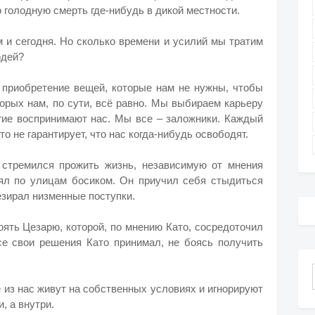
 голодную смерть где-нибудь в дикой местности.
м и сегодня. Но сколько времени и усилий мы тратим
юдей?
а приобретение вещей, которые нам не нужны, чтобы
торых нам, по сути, всё равно. Мы выбираем карьеру
ругие воспринимают нас. Мы все – заложники. Каждый
о не гарантирует, что нас когда-нибудь освободят.
 стремился прожить жизнь, независимую от мнения
ял по улицам босиком. Он приучил себя стыдиться
резирал низменные поступки.
ять Цезарю, которой, по мнению Като, сосредоточил
се свои решения Като принимал, не боясь получить
е из нас живут на собственных условиях и игнорируют
, а внутри.