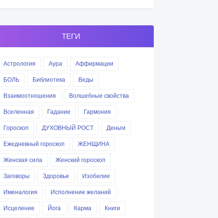
ТЕГИ
Астрология
Аура
Аффирмации
БОЛЬ
Библиотека
Веды
Взаимоотношения
Волшебные свойства
Вселенная
Гадание
Гармония
Гороскоп
ДУХОВНЫЙ РОСТ
Деньги
Ежедневный гороскоп
ЖЕНЩИНА
Женская сила
Женский гороскоп
Заговоры
Здоровье
Изобилие
Именалогия
Исполнение желаний
Исцеление
Йога
Карма
Книги