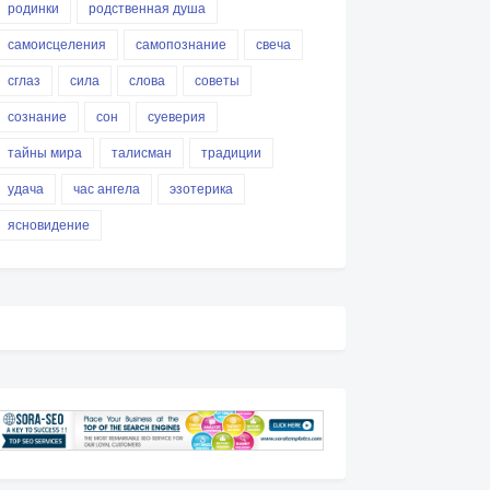
родинки
родственная душа
самоисцеления
самопознание
свеча
сглаз
сила
слова
советы
сознание
сон
суеверия
тайны мира
талисман
традиции
удача
час ангела
эзотерика
ясновидение