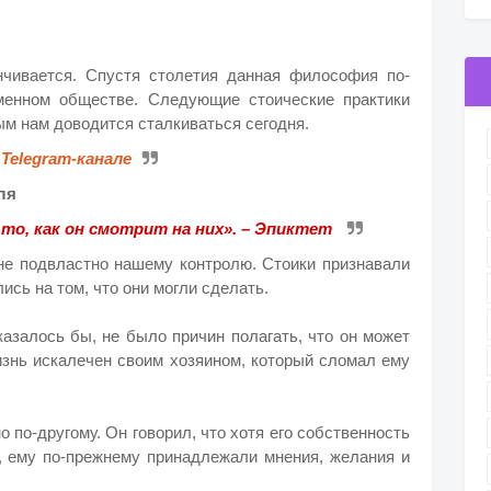
нчивается. Спустя столетия данная философия по-
менном обществе. Следующие стоические практики
рым нам доводится сталкиваться сегодня.
м
Telegram-канале
оля
 то, как он смотрит на них». – Эпиктет
, не подвластно нашему контролю. Стоики признавали
ись на том, что они могли сделать.
казалось бы, не было причин полагать, что он может
изнь искалечен своим хозяином, который сломал ему
 по-другому. Он говорил, что хотя его собственность
, ему по-прежнему принадлежали мнения, желания и