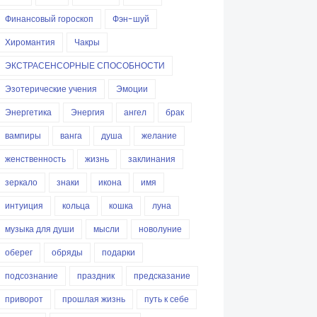
Финансовый гороскоп
Фэн-шуй
Хиромантия
Чакры
ЭКСТРАСЕНСОРНЫЕ СПОСОБНОСТИ
Эзотерические учения
Эмоции
Энергетика
Энергия
ангел
брак
вампиры
ванга
душа
желание
женственность
жизнь
заклинания
зеркало
знаки
икона
имя
интуиция
кольца
кошка
луна
музыка для души
мысли
новолуние
оберег
обряды
подарки
подсознание
праздник
предсказание
приворот
прошлая жизнь
путь к себе