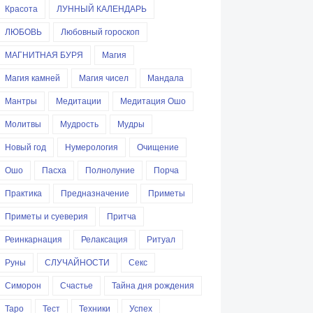
Красота
ЛУННЫЙ КАЛЕНДАРЬ
ЛЮБОВЬ
Любовный гороскоп
МАГНИТНАЯ БУРЯ
Магия
Магия камней
Магия чисел
Мандала
Мантры
Медитации
Медитация Ошо
Молитвы
Мудрость
Мудры
Новый год
Нумерология
Очищение
Ошо
Пасха
Полнолуние
Порча
Практика
Предназначение
Приметы
Приметы и суеверия
Притча
Реинкарнация
Релаксация
Ритуал
Руны
СЛУЧАЙНОСТИ
Секс
Симорон
Счастье
Тайна дня рождения
Таро
Тест
Техники
Успех