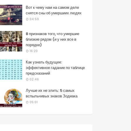
Вот к чему нам на самом деле
снятся сны об умершиих людях
04:59
8 признаков того, что умершие
близкие рядом (и у них все в
порядке)
16:20
Как узнать будущее:
эффективное гадание по таблице
предсказаний
02:46
Лучше их не злить: 5 самых
вспыльчивых знаков Зодиака
05:01