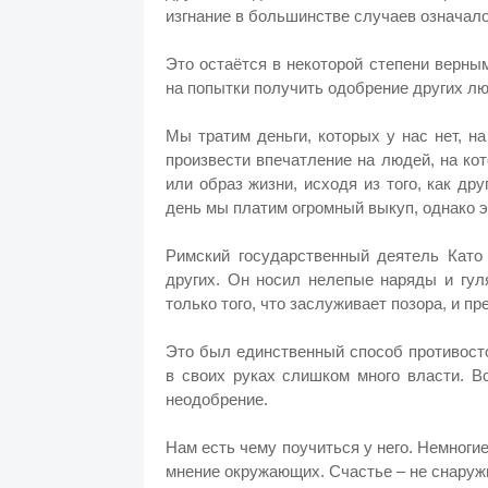
изгнание в большинстве случаев означало
Это остаётся в некоторой степени верны
на попытки получить одобрение других л
Мы тратим деньги, которых у нас нет, н
произвести впечатление на людей, на ко
или образ жизни, исходя из того, как д
день мы платим огромный выкуп, однако эт
Римский государственный деятель Като
других. Он носил нелепые наряды и гул
только того, что заслуживает позора, и п
Это был единственный способ противосто
в своих руках слишком много власти. В
неодобрение.
Нам есть чему поучиться у него. Немноги
мнение окружающих. Счастье – не снаружи