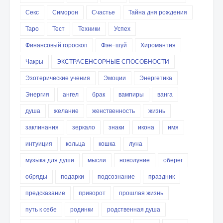
Секс
Симорон
Счастье
Тайна дня рождения
Таро
Тест
Техники
Успех
Финансовый гороскоп
Фэн-шуй
Хиромантия
Чакры
ЭКСТРАСЕНСОРНЫЕ СПОСОБНОСТИ
Эзотерические учения
Эмоции
Энергетика
Энергия
ангел
брак
вампиры
ванга
душа
желание
женственность
жизнь
заклинания
зеркало
знаки
икона
имя
интуиция
кольца
кошка
луна
музыка для души
мысли
новолуние
оберег
обряды
подарки
подсознание
праздник
предсказание
приворот
прошлая жизнь
путь к себе
родинки
родственная душа