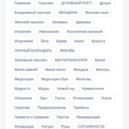
Гармония
Гороскоп
ДУХОВНЫЙ РОСТ
Деньги
Ежедневный гороскоп
ЖЕНЩИНА
Женская сила
Женский гороскоп
Заговоры
Здоровье
Изобилие
Именалогия
Исполнение желаний
Исцеление
Йога
Карма
Книги
Красота
ЛУННЫЙ КАЛЕНДАРЬ
ЛЮБОВЬ
Любовный гороскоп
МАГНИТНАЯ БУРЯ
Магия
Магия камней
Магия чисел
Мандала
Мантры
Медитации
Медитация Ошо
Молитвы
Мудрость
Мудры
Новый год
Нумерология
Очищение
Ошо
Пасха
Полнолуние
Порча
Практика
Предназначение
Приметы
Приметы и суеверия
Притча
Реинкарнация
Релаксация
Ритуал
Руны
СЛУЧАЙНОСТИ