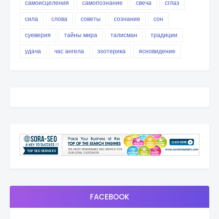
самоисцеления
самопознание
свеча
сглаз
сила
слова
советы
сознание
сон
суеверия
тайны мира
талисман
традиции
удача
час ангела
эзотерика
ясновидение
FACEBOOK