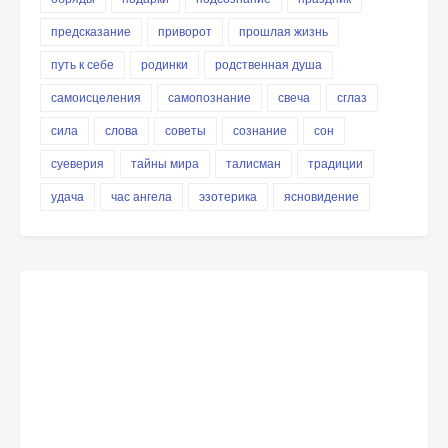
предсказание
приворот
прошлая жизнь
путь к себе
родинки
родственная душа
самоисцеления
самопознание
свеча
сглаз
сила
слова
советы
сознание
сон
суеверия
тайны мира
талисман
традиции
удача
час ангела
эзотерика
ясновидение