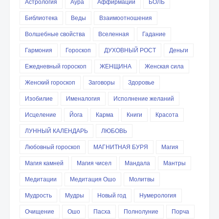
Астрология
Аура
Аффирмации
БОЛЬ
Библиотека
Веды
Взаимоотношения
Волшебные свойства
Вселенная
Гадание
Гармония
Гороскоп
ДУХОВНЫЙ РОСТ
Деньги
Ежедневный гороскоп
ЖЕНЩИНА
Женская сила
Женский гороскоп
Заговоры
Здоровье
Изобилие
Именалогия
Исполнение желаний
Исцеление
Йога
Карма
Книги
Красота
ЛУННЫЙ КАЛЕНДАРЬ
ЛЮБОВЬ
Любовный гороскоп
МАГНИТНАЯ БУРЯ
Магия
Магия камней
Магия чисел
Мандала
Мантры
Медитации
Медитация Ошо
Молитвы
Мудрость
Мудры
Новый год
Нумерология
Очищение
Ошо
Пасха
Полнолуние
Порча