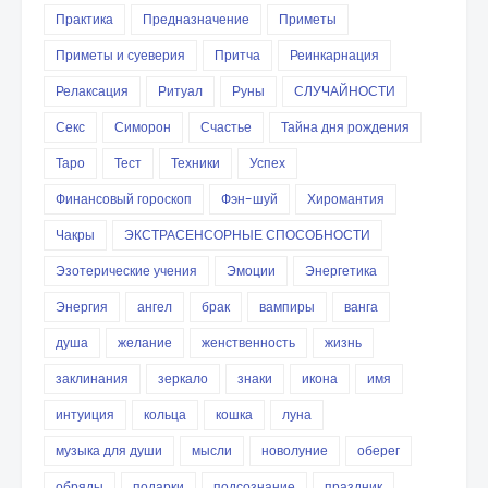
Практика
Предназначение
Приметы
Приметы и суеверия
Притча
Реинкарнация
Релаксация
Ритуал
Руны
СЛУЧАЙНОСТИ
Секс
Симорон
Счастье
Тайна дня рождения
Таро
Тест
Техники
Успех
Финансовый гороскоп
Фэн-шуй
Хиромантия
Чакры
ЭКСТРАСЕНСОРНЫЕ СПОСОБНОСТИ
Эзотерические учения
Эмоции
Энергетика
Энергия
ангел
брак
вампиры
ванга
душа
желание
женственность
жизнь
заклинания
зеркало
знаки
икона
имя
интуиция
кольца
кошка
луна
музыка для души
мысли
новолуние
оберег
обряды
подарки
подсознание
праздник