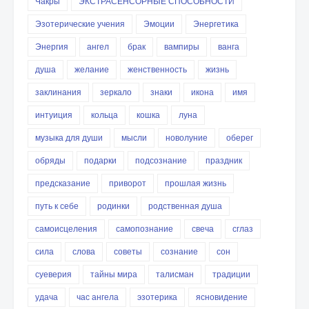
Чакры
ЭКСТРАСЕНСОРНЫЕ СПОСОБНОСТИ
Эзотерические учения
Эмоции
Энергетика
Энергия
ангел
брак
вампиры
ванга
душа
желание
женственность
жизнь
заклинания
зеркало
знаки
икона
имя
интуиция
кольца
кошка
луна
музыка для души
мысли
новолуние
оберег
обряды
подарки
подсознание
праздник
предсказание
приворот
прошлая жизнь
путь к себе
родинки
родственная душа
самоисцеления
самопознание
свеча
сглаз
сила
слова
советы
сознание
сон
суеверия
тайны мира
талисман
традиции
удача
час ангела
эзотерика
ясновидение