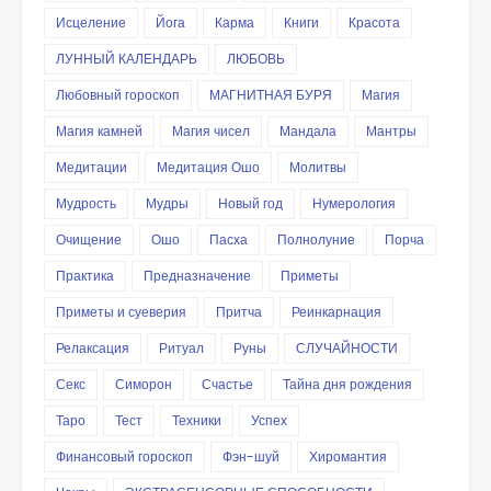
Исцеление
Йога
Карма
Книги
Красота
ЛУННЫЙ КАЛЕНДАРЬ
ЛЮБОВЬ
Любовный гороскоп
МАГНИТНАЯ БУРЯ
Магия
Магия камней
Магия чисел
Мандала
Мантры
Медитации
Медитация Ошо
Молитвы
Мудрость
Мудры
Новый год
Нумерология
Очищение
Ошо
Пасха
Полнолуние
Порча
Практика
Предназначение
Приметы
Приметы и суеверия
Притча
Реинкарнация
Релаксация
Ритуал
Руны
СЛУЧАЙНОСТИ
Секс
Симорон
Счастье
Тайна дня рождения
Таро
Тест
Техники
Успех
Финансовый гороскоп
Фэн-шуй
Хиромантия