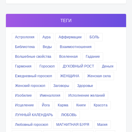
ТЕГИ
Астрология
Аура
Аффирмации
БОЛЬ
Библиотека
Веды
Взаимоотношения
Волшебные свойства
Вселенная
Гадание
Гармония
Гороскоп
ДУХОВНЫЙ РОСТ
Деньги
Ежедневный гороскоп
ЖЕНЩИНА
Женская сила
Женский гороскоп
Заговоры
Здоровье
Изобилие
Именалогия
Исполнение желаний
Исцеление
Йога
Карма
Книги
Красота
ЛУННЫЙ КАЛЕНДАРЬ
ЛЮБОВЬ
Любовный гороскоп
МАГНИТНАЯ БУРЯ
Магия