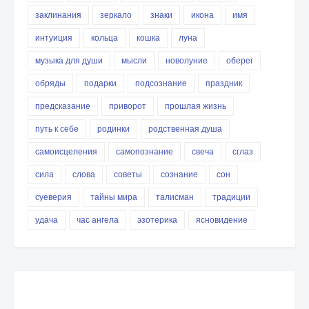
заклинания
зеркало
знаки
икона
имя
интуиция
кольца
кошка
луна
музыка для души
мысли
новолуние
оберег
обряды
подарки
подсознание
праздник
предсказание
приворот
прошлая жизнь
путь к себе
родинки
родственная душа
самоисцеления
самопознание
свеча
сглаз
сила
слова
советы
сознание
сон
суеверия
тайны мира
талисман
традиции
удача
час ангела
эзотерика
ясновидение