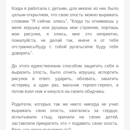
Когда я работала с детьми, для многих из них было
целым открытием, что свою злость можно выражать
словами "Я сейчас злюсь", "Когда ты отнимаешь у
меня игрушку или рушишь мои строения, портишь
мои рисунки, я злюсь, мне это неприятно,
пожалуйста, не делай так, иначе я от тебя
отстранюсь/буду с тобой ругаться/не буду тебе
доверять".
До этого единственным способом защитить себя и
выразить злость, было отнять игрушку, испортить
рисунок в ответ, ударить, обозвать, закатить
истерику, а один раз, мальчик терпел-терпел, а
потом взял нож и кинулся на своего обидчика.
Родители, которых так же никто никогда не учил
выражать свою злость, хватались за сердце,
испытывали стыд, кричали на своих детей,
заставляли прекратить это = подавить свою злость.
Ведь что люди подумают-то?