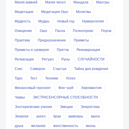
Магия камней
Магия чисел
Мандала
Мантры
Медитации
Медитация Ошо
Молитвы
Мудрость
Мудры
Новый год
Нумерология
Очищение
Ошо
Пасха
Полнолуние
Порча
Практика
Предназначение
Приметы
Приметы и суеверия
Притча
Реинкарнация
Релаксация
Ритуал
Руны
СЛУЧАЙНОСТИ
Секс
Симорон
Счастье
Тайна дня рождения
Таро
Тест
Техники
Успех
Финансовый гороскоп
Фэн-шуй
Хиромантия
Чакры
ЭКСТРАСЕНСОРНЫЕ СПОСОБНОСТИ
Эзотерические учения
Эмоции
Энергетика
Энергия
ангел
брак
вампиры
ванга
душа
желание
женственность
жизнь