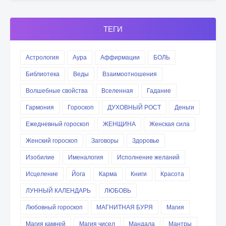
ТЕГИ
Астрология
Аура
Аффирмации
БОЛЬ
Библиотека
Веды
Взаимоотношения
Волшебные свойства
Вселенная
Гадание
Гармония
Гороскоп
ДУХОВНЫЙ РОСТ
Деньги
Ежедневный гороскоп
ЖЕНЩИНА
Женская сила
Женский гороскоп
Заговоры
Здоровье
Изобилие
Именалогия
Исполнение желаний
Исцеление
Йога
Карма
Книги
Красота
ЛУННЫЙ КАЛЕНДАРЬ
ЛЮБОВЬ
Любовный гороскоп
МАГНИТНАЯ БУРЯ
Магия
Магия камней
Магия чисел
Мандала
Мантры