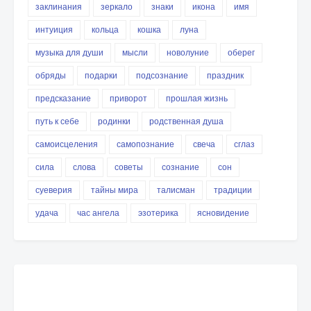
заклинания
зеркало
знаки
икона
имя
интуиция
кольца
кошка
луна
музыка для души
мысли
новолуние
оберег
обряды
подарки
подсознание
праздник
предсказание
приворот
прошлая жизнь
путь к себе
родинки
родственная душа
самоисцеления
самопознание
свеча
сглаз
сила
слова
советы
сознание
сон
суеверия
тайны мира
талисман
традиции
удача
час ангела
эзотерика
ясновидение