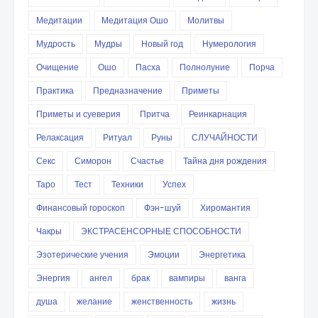
Медитации
Медитация Ошо
Молитвы
Мудрость
Мудры
Новый год
Нумерология
Очищение
Ошо
Пасха
Полнолуние
Порча
Практика
Предназначение
Приметы
Приметы и суеверия
Притча
Реинкарнация
Релаксация
Ритуал
Руны
СЛУЧАЙНОСТИ
Секс
Симорон
Счастье
Тайна дня рождения
Таро
Тест
Техники
Успех
Финансовый гороскоп
Фэн-шуй
Хиромантия
Чакры
ЭКСТРАСЕНСОРНЫЕ СПОСОБНОСТИ
Эзотерические учения
Эмоции
Энергетика
Энергия
ангел
брак
вампиры
ванга
душа
желание
женственность
жизнь