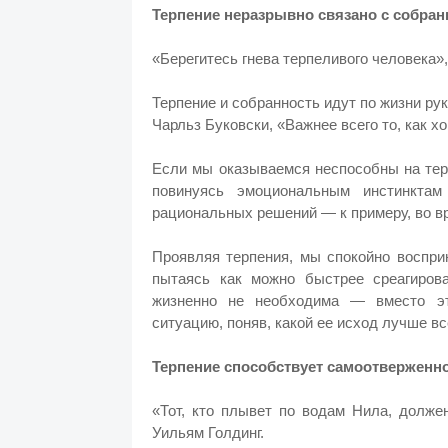
Терпение неразрывно связано с собра
«Берегитесь гнева терпеливого человека»
Терпение и собранность идут по жизни рук
Чарльз Буковски, «Важнее всего то, как х
Если мы оказываемся неспособны на тер
повинуясь эмоциональным инстинкта
рациональных решений — к примеру, во вр
Проявляя терпения, мы спокойно воспр
пытаясь как можно быстрее среагиров
жизненно не необходима — вместо эт
ситуацию, поняв, какой ее исход лучше все
Терпение способствует самоотверженн
«Тот, кто плывет по водам Нила, долже
Уильям Голдинг.