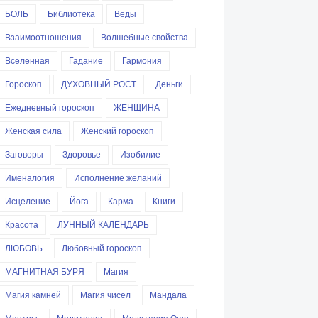
БОЛЬ
Библиотека
Веды
Взаимоотношения
Волшебные свойства
Вселенная
Гадание
Гармония
Гороскоп
ДУХОВНЫЙ РОСТ
Деньги
Ежедневный гороскоп
ЖЕНЩИНА
Женская сила
Женский гороскоп
Заговоры
Здоровье
Изобилие
Именалогия
Исполнение желаний
Исцеление
Йога
Карма
Книги
Красота
ЛУННЫЙ КАЛЕНДАРЬ
ЛЮБОВЬ
Любовный гороскоп
МАГНИТНАЯ БУРЯ
Магия
Магия камней
Магия чисел
Мандала