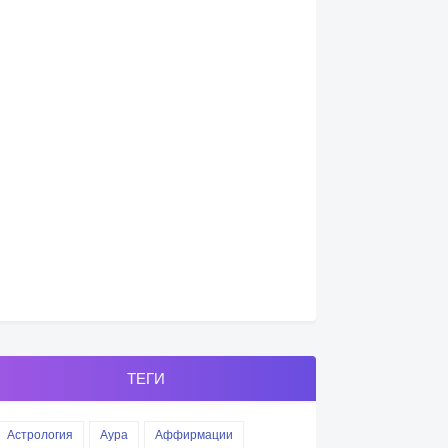
ТЕГИ
Астрология
Аура
Аффирмации