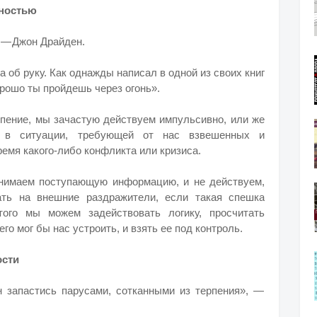
нностью
, — Джон Драйден.
а об руку. Как однажды написал в одной из своих книг
орошо ты пройдешь через огонь».
пение, мы зачастую действуем импульсивно, или же
м в ситуации, требующей от нас взвешенных и
емя какого-либо конфликта или кризиса.
инимаем поступающую информацию, и не действуем,
ать на внешние раздражители, если такая спешка
ого мы можем задействовать логику, просчитать
го мог бы нас устроить, и взять ее под контроль.
ости
н запастись парусами, сотканными из терпения», —