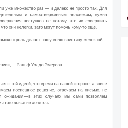
и уже множество раз — и далеко не просто так. Для
одетельным и самоотверженным человеком, нужна
овершения поступков не потому, что их совершить
, что они нелегки, зато могут помочь кому-то еще.
самоконтроль делает нашу волю воистину железной.
пении», — Ральф Уолдо Эмерсон.
ся с той идеей, что время на нашей стороне, а вовсе
имаем поспешное решение, отвечаем на письмо, не
от ожидания — в этих случаях мы сами позволяем
 этого вовсе не хочется.