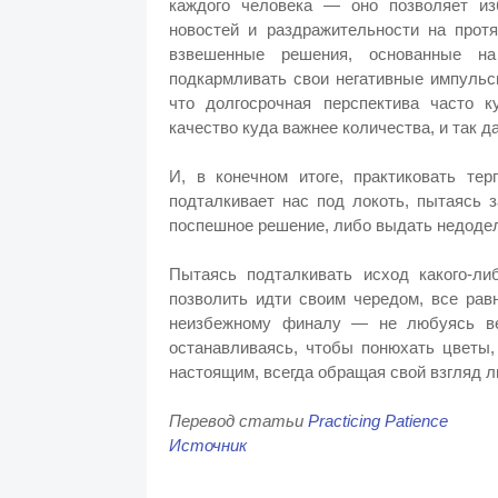
каждого человека — оно позволяет из
новостей и раздражительности на прот
взвешенные решения, основанные н
подкармливать свои негативные импульс
что долгосрочная перспектива часто к
качество куда важнее количества, и так д
И, в конечном итоге, практиковать те
подталкивает нас под локоть, пытаясь 
поспешное решение, либо выдать недодел
Пытаясь подталкивать исход какого-л
позволить идти своим чередом, все рав
неизбежному финалу — не любуясь ве
останавливаясь, чтобы понюхать цветы,
настоящим, всегда обращая свой взгляд л
Перевод статьи
Practicing Patience
Источник