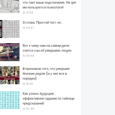
что таит ваше подсознание. Не зря
им пользуются психологи!
13:59
3 слова. Простой тест но..
04:57
Вот к чему нам на самом деле
снятся сны об умершиих людях
04:59
8 признаков того, что умершие
близкие рядом (и у них все в
порядке)
16:20
Как узнать будущее:
эффективное гадание по таблице
предсказаний
02:46