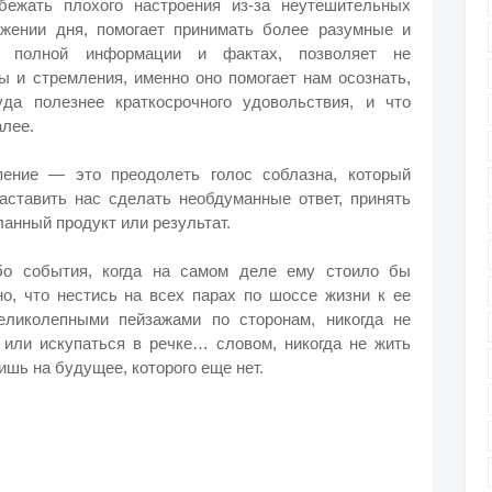
бежать плохого настроения из-за неутешительных
яжении дня, помогает принимать более разумные и
а полной информации и фактах, позволяет не
ы и стремления, именно оно помогает нам осознать,
уда полезнее краткосрочного удовольствия, и что
алее.
рпение — это преодолеть голос соблазна, который
заставить нас сделать необдуманные ответ, принять
анный продукт или результат.
ибо события, когда на самом деле ему стоило бы
но, что нестись на всех парах по шоссе жизни к ее
ликолепными пейзажами по сторонам, никогда не
 или искупаться в речке… словом, никогда не жить
ишь на будущее, которого еще нет.