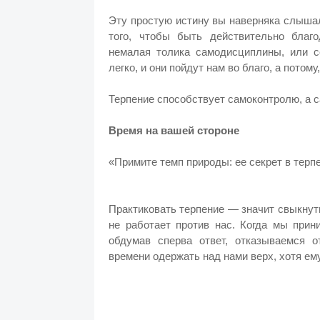
Эту простую истину вы наверняка слышал
того, чтобы быть действительно благ
немалая толика самодисциплины, или с
легко, и они пойдут нам во благо, а потому
Терпение способствует самоконтролю, а 
Время на вашей стороне
«Примите темп природы: ее секрет в тер
Практиковать терпение — значит свыкнуть
не работает против нас. Когда мы прин
обдумав сперва ответ, отказываемся 
времени одержать над нами верх, хотя ему