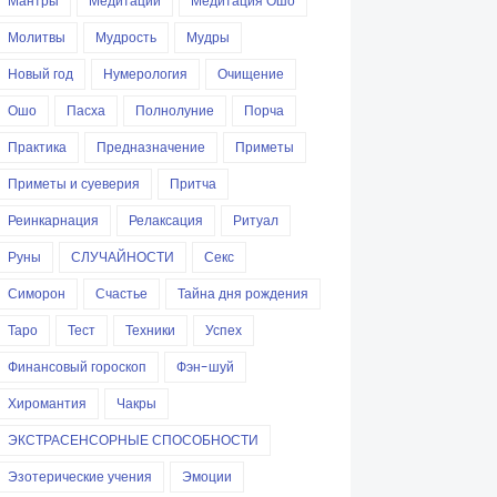
Мантры
Медитации
Медитация Ошо
Молитвы
Мудрость
Мудры
Новый год
Нумерология
Очищение
Ошо
Пасха
Полнолуние
Порча
Практика
Предназначение
Приметы
Приметы и суеверия
Притча
Реинкарнация
Релаксация
Ритуал
Руны
СЛУЧАЙНОСТИ
Секс
Симорон
Счастье
Тайна дня рождения
Таро
Тест
Техники
Успех
Финансовый гороскоп
Фэн-шуй
Хиромантия
Чакры
ЭКСТРАСЕНСОРНЫЕ СПОСОБНОСТИ
Эзотерические учения
Эмоции