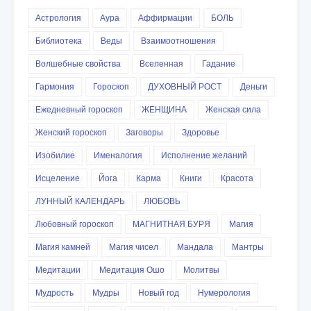
Астрология
Аура
Аффирмации
БОЛЬ
Библиотека
Веды
Взаимоотношения
Волшебные свойства
Вселенная
Гадание
Гармония
Гороскоп
ДУХОВНЫЙ РОСТ
Деньги
Ежедневный гороскоп
ЖЕНЩИНА
Женская сила
Женский гороскоп
Заговоры
Здоровье
Изобилие
Именалогия
Исполнение желаний
Исцеление
Йога
Карма
Книги
Красота
ЛУННЫЙ КАЛЕНДАРЬ
ЛЮБОВЬ
Любовный гороскоп
МАГНИТНАЯ БУРЯ
Магия
Магия камней
Магия чисел
Мандала
Мантры
Медитации
Медитация Ошо
Молитвы
Мудрость
Мудры
Новый год
Нумерология