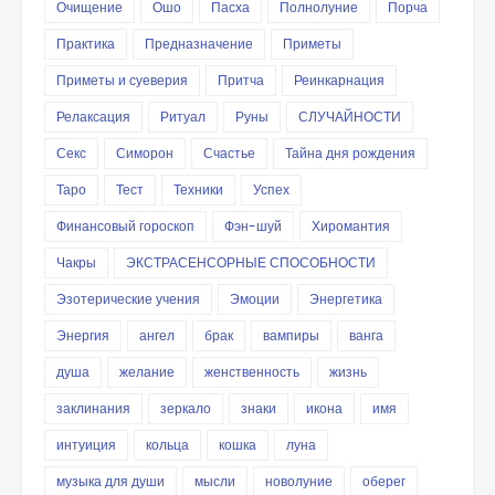
Очищение
Ошо
Пасха
Полнолуние
Порча
Практика
Предназначение
Приметы
Приметы и суеверия
Притча
Реинкарнация
Релаксация
Ритуал
Руны
СЛУЧАЙНОСТИ
Секс
Симорон
Счастье
Тайна дня рождения
Таро
Тест
Техники
Успех
Финансовый гороскоп
Фэн-шуй
Хиромантия
Чакры
ЭКСТРАСЕНСОРНЫЕ СПОСОБНОСТИ
Эзотерические учения
Эмоции
Энергетика
Энергия
ангел
брак
вампиры
ванга
душа
желание
женственность
жизнь
заклинания
зеркало
знаки
икона
имя
интуиция
кольца
кошка
луна
музыка для души
мысли
новолуние
оберег