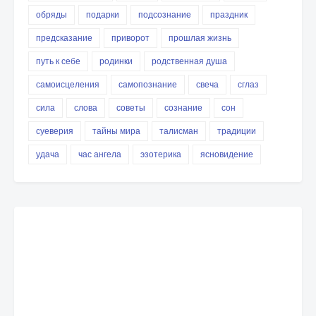
обряды
подарки
подсознание
праздник
предсказание
приворот
прошлая жизнь
путь к себе
родинки
родственная душа
самоисцеления
самопознание
свеча
сглаз
сила
слова
советы
сознание
сон
суеверия
тайны мира
талисман
традиции
удача
час ангела
эзотерика
ясновидение