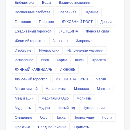
Библиотека
Веды
Взаимоотношения
Волшебные свойства
Вселенная
Гадание
Гармония
Гороскоп
ДУХОВНЫЙ РОСТ
Деньги
Ежедневный гороскоп
ЖЕНЩИНА
Женская сила
Женский гороскоп
Заговоры
Здоровье
Изобилие
Именалогия
Исполнение желаний
Исцеление
Йога
Карма
Книги
Красота
ЛУННЫЙ КАЛЕНДАРЬ
ЛЮБОВЬ
Любовный гороскоп
МАГНИТНАЯ БУРЯ
Магия
Магия камней
Магия чисел
Мандала
Мантры
Медитации
Медитация Ошо
Молитвы
Мудрость
Мудры
Новый год
Нумерология
Очищение
Ошо
Пасха
Полнолуние
Порча
Практика
Предназначение
Приметы