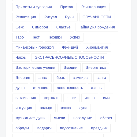
Приметы и суеверия
Притча
Реинкарнация
Релаксация
Ритуал
Руны
СЛУЧАЙНОСТИ
Секс
Симорон
Счастье
Тайна дня рождения
Таро
Тест
Техники
Успех
Финансовый гороскоп
Фэн-шуй
Хиромантия
Чакры
ЭКСТРАСЕНСОРНЫЕ СПОСОБНОСТИ
Эзотерические учения
Эмоции
Энергетика
Энергия
ангел
брак
вампиры
ванга
душа
желание
женственность
жизнь
заклинания
зеркало
знаки
икона
имя
интуиция
кольца
кошка
луна
музыка для души
мысли
новолуние
оберег
обряды
подарки
подсознание
праздник