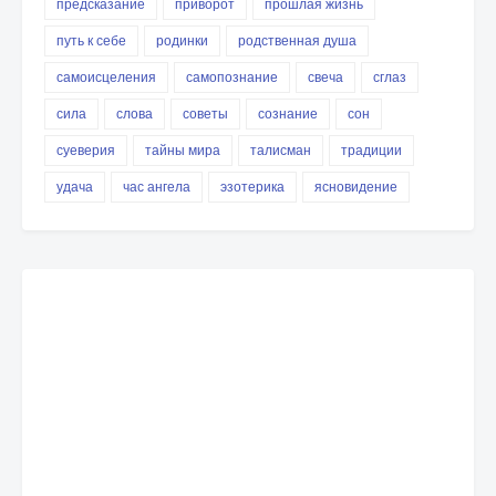
предсказание
приворот
прошлая жизнь
путь к себе
родинки
родственная душа
самоисцеления
самопознание
свеча
сглаз
сила
слова
советы
сознание
сон
суеверия
тайны мира
талисман
традиции
удача
час ангела
эзотерика
ясновидение