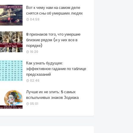
Вот к чему нам на самом деле
снятся сны об умершиих людях
04:59
8 признаков того, что умершие
близкие рядом (и у них все в
порядке)
16:20
Как узнать будущее:
эффективное гадание по таблице
предсказаний
02:46
Лучше их не злить: 5 самых
вспыльчивых знаков Зодиака
05:01