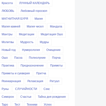
Красота
ЛУННЫЙ КАЛЕНДАРЬ
ЛЮБОВЬ
Любовный гороскоп
МАГНИТНАЯ БУРЯ
Магия
Магия камней
Магия чисел
Мандала
Мантры
Медитации
Медитация Ошо
Молитвы
Мудрость
Мудры
Новый год
Нумерология
Очищение
Ошо
Пасха
Полнолуние
Порча
Практика
Предназначение
Приметы
Приметы и суеверия
Притча
Реинкарнация
Релаксация
Ритуал
Руны
СЛУЧАЙНОСТИ
Секс
Симорон
Счастье
Тайна дня рождения
Таро
Тест
Техники
Успех