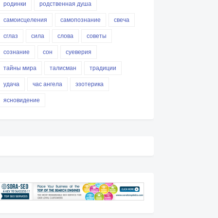
родинки
родственная душа
самоисцеления
самопознание
свеча
сглаз
сила
слова
советы
сознание
сон
суеверия
тайны мира
талисман
традиции
удача
час ангела
эзотерика
ясновидение