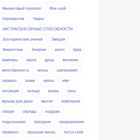
Финансовый гороскоп
Фэн-шуй
Хиромантия
Чакры
ЭКСТРАСЕНСОРНЫЕ СПОСОБНОСТИ
Эзотерические учения
Эмоции
Энергетика
Энергия
ангел
брак
вампиры
ванга
душа
желание
женственность
жизнь
заклинания
зеркало
знаки
икона
имя
интуиция
кольца
кошка
луна
музыка для души
мысли
новолуние
оберег
обряды
подарки
подсознание
праздник
предсказание
приворот
прошлая жизнь
путь к себе