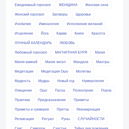
Ежедневный гороскоп
ЖЕНЩИНА
Женская сила
Женский гороскоп
Заговоры
Здоровье
Изобилие
Именалогия
Исполнение желаний
Исцеление
Йога
Карма
Книги
Красота
ЛУННЫЙ КАЛЕНДАРЬ
ЛЮБОВЬ
Любовный гороскоп
МАГНИТНАЯ БУРЯ
Магия
Магия камней
Магия чисел
Мандала
Мантры
Медитации
Медитация Ошо
Молитвы
Мудрость
Мудры
Новый год
Нумерология
Очищение
Ошо
Пасха
Полнолуние
Порча
Практика
Предназначение
Приметы
Приметы и суеверия
Притча
Реинкарнация
Релаксация
Ритуал
Руны
СЛУЧАЙНОСТИ
Секс
Симорон
Счастье
Тайна дня рождения