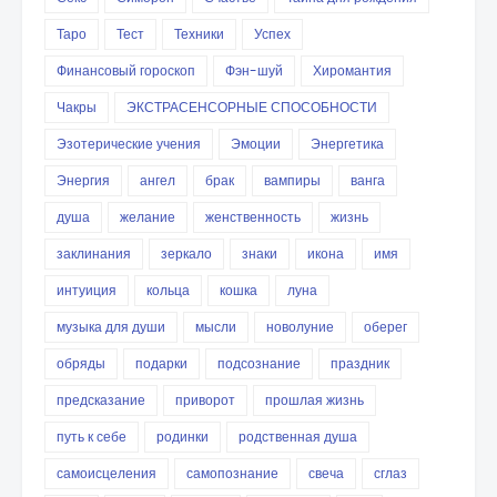
Таро
Тест
Техники
Успех
Финансовый гороскоп
Фэн-шуй
Хиромантия
Чакры
ЭКСТРАСЕНСОРНЫЕ СПОСОБНОСТИ
Эзотерические учения
Эмоции
Энергетика
Энергия
ангел
брак
вампиры
ванга
душа
желание
женственность
жизнь
заклинания
зеркало
знаки
икона
имя
интуиция
кольца
кошка
луна
музыка для души
мысли
новолуние
оберег
обряды
подарки
подсознание
праздник
предсказание
приворот
прошлая жизнь
путь к себе
родинки
родственная душа
самоисцеления
самопознание
свеча
сглаз