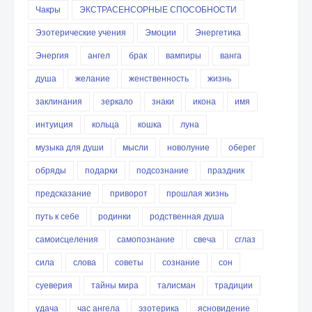
Чакры
ЭКСТРАСЕНСОРНЫЕ СПОСОБНОСТИ
Эзотерические учения
Эмоции
Энергетика
Энергия
ангел
брак
вампиры
ванга
душа
желание
женственность
жизнь
заклинания
зеркало
знаки
икона
имя
интуиция
кольца
кошка
луна
музыка для души
мысли
новолуние
оберег
обряды
подарки
подсознание
праздник
предсказание
приворот
прошлая жизнь
путь к себе
родинки
родственная душа
самоисцеления
самопознание
свеча
сглаз
сила
слова
советы
сознание
сон
суеверия
тайны мира
талисман
традиции
удача
час ангела
эзотерика
ясновидение