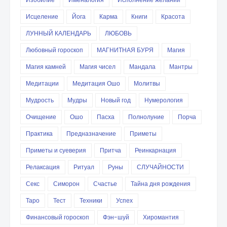
Исцеление
Йога
Карма
Книги
Красота
ЛУННЫЙ КАЛЕНДАРЬ
ЛЮБОВЬ
Любовный гороскоп
МАГНИТНАЯ БУРЯ
Магия
Магия камней
Магия чисел
Мандала
Мантры
Медитации
Медитация Ошо
Молитвы
Мудрость
Мудры
Новый год
Нумерология
Очищение
Ошо
Пасха
Полнолуние
Порча
Практика
Предназначение
Приметы
Приметы и суеверия
Притча
Реинкарнация
Релаксация
Ритуал
Руны
СЛУЧАЙНОСТИ
Секс
Симорон
Счастье
Тайна дня рождения
Таро
Тест
Техники
Успех
Финансовый гороскоп
Фэн-шуй
Хиромантия