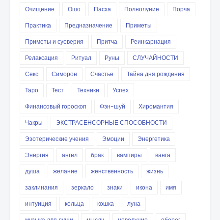
Очищение
Ошо
Пасха
Полнолуние
Порча
Практика
Предназначение
Приметы
Приметы и суеверия
Притча
Реинкарнация
Релаксация
Ритуал
Руны
СЛУЧАЙНОСТИ
Секс
Симорон
Счастье
Тайна дня рождения
Таро
Тест
Техники
Успех
Финансовый гороскоп
Фэн-шуй
Хиромантия
Чакры
ЭКСТРАСЕНСОРНЫЕ СПОСОБНОСТИ
Эзотерические учения
Эмоции
Энергетика
Энергия
ангел
брак
вампиры
ванга
душа
желание
женственность
жизнь
заклинания
зеркало
знаки
икона
имя
интуиция
кольца
кошка
луна
музыка для души
мысли
новолуние
оберег