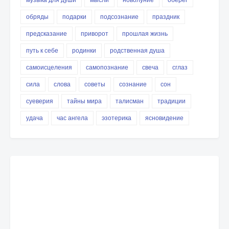
обряды
подарки
подсознание
праздник
предсказание
приворот
прошлая жизнь
путь к себе
родинки
родственная душа
самоисцеления
самопознание
свеча
сглаз
сила
слова
советы
сознание
сон
суеверия
тайны мира
талисман
традиции
удача
час ангела
эзотерика
ясновидение