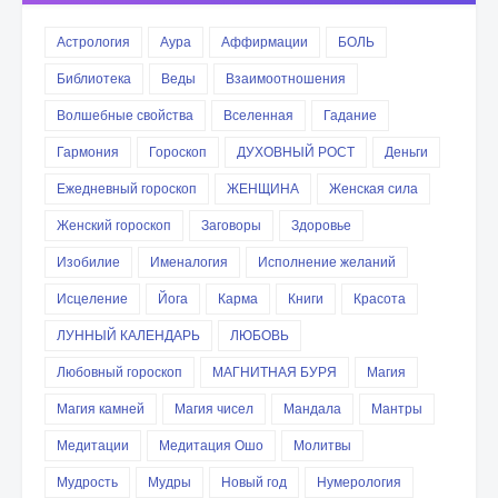
Астрология
Аура
Аффирмации
БОЛЬ
Библиотека
Веды
Взаимоотношения
Волшебные свойства
Вселенная
Гадание
Гармония
Гороскоп
ДУХОВНЫЙ РОСТ
Деньги
Ежедневный гороскоп
ЖЕНЩИНА
Женская сила
Женский гороскоп
Заговоры
Здоровье
Изобилие
Именалогия
Исполнение желаний
Исцеление
Йога
Карма
Книги
Красота
ЛУННЫЙ КАЛЕНДАРЬ
ЛЮБОВЬ
Любовный гороскоп
МАГНИТНАЯ БУРЯ
Магия
Магия камней
Магия чисел
Мандала
Мантры
Медитации
Медитация Ошо
Молитвы
Мудрость
Мудры
Новый год
Нумерология