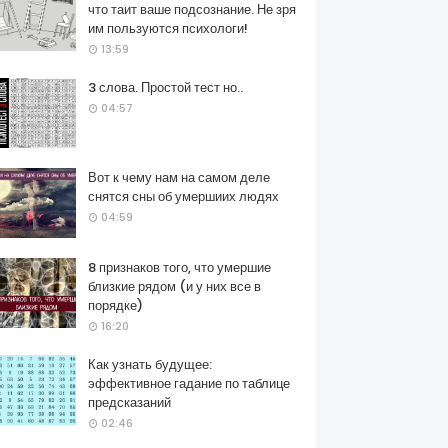
что таит ваше подсознание. Не зря
им пользуются психологи!
13:59
3 слова. Простой тест но..
04:57
Вот к чему нам на самом деле
снятся сны об умершиих людях
04:59
8 признаков того, что умершие
близкие рядом (и у них все в
порядке)
16:20
Как узнать будущее:
эффективное гадание по таблице
предсказаний
02:46