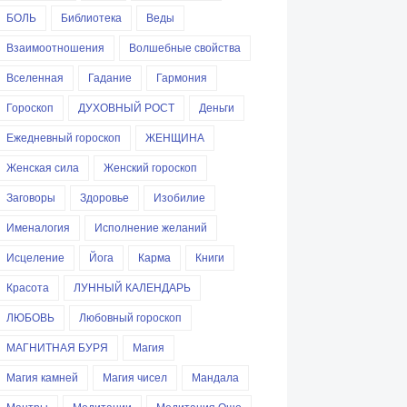
БОЛЬ
Библиотека
Веды
Взаимоотношения
Волшебные свойства
Вселенная
Гадание
Гармония
Гороскоп
ДУХОВНЫЙ РОСТ
Деньги
Ежедневный гороскоп
ЖЕНЩИНА
Женская сила
Женский гороскоп
Заговоры
Здоровье
Изобилие
Именалогия
Исполнение желаний
Исцеление
Йога
Карма
Книги
Красота
ЛУННЫЙ КАЛЕНДАРЬ
ЛЮБОВЬ
Любовный гороскоп
МАГНИТНАЯ БУРЯ
Магия
Магия камней
Магия чисел
Мандала