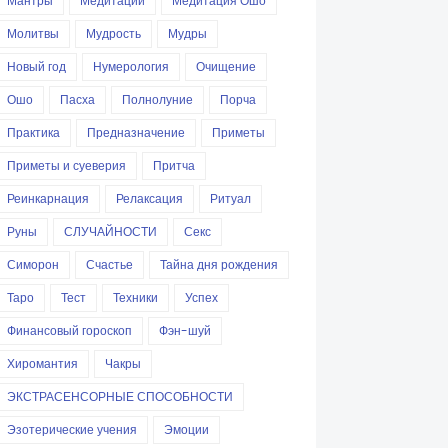
Мантры
Медитации
Медитация Ошо
Молитвы
Мудрость
Мудры
Новый год
Нумерология
Очищение
Ошо
Пасха
Полнолуние
Порча
Практика
Предназначение
Приметы
Приметы и суеверия
Притча
Реинкарнация
Релаксация
Ритуал
Руны
СЛУЧАЙНОСТИ
Секс
Симорон
Счастье
Тайна дня рождения
Таро
Тест
Техники
Успех
Финансовый гороскоп
Фэн-шуй
Хиромантия
Чакры
ЭКСТРАСЕНСОРНЫЕ СПОСОБНОСТИ
Эзотерические учения
Эмоции