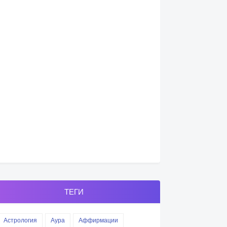
ТЕГИ
Астрология
Аура
Аффирмации