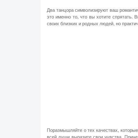
Два танцора символизируют ваш романтич
это именно то, что вы хотите спрятать.
своих близких и родных людей, но практич
Поразмышляйте о тех качествах, которые 
всей души выразите свои чувства. Прич