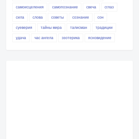
самоисцеления
самопознание
свеча
сглаз
сила
слова
советы
сознание
сон
суеверия
тайны мира
талисман
традиции
удача
час ангела
эзотерика
ясновидение