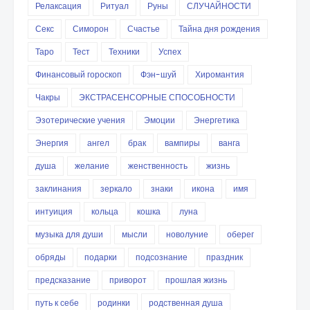
Релаксация
Ритуал
Руны
СЛУЧАЙНОСТИ
Секс
Симорон
Счастье
Тайна дня рождения
Таро
Тест
Техники
Успех
Финансовый гороскоп
Фэн-шуй
Хиромантия
Чакры
ЭКСТРАСЕНСОРНЫЕ СПОСОБНОСТИ
Эзотерические учения
Эмоции
Энергетика
Энергия
ангел
брак
вампиры
ванга
душа
желание
женственность
жизнь
заклинания
зеркало
знаки
икона
имя
интуиция
кольца
кошка
луна
музыка для души
мысли
новолуние
оберег
обряды
подарки
подсознание
праздник
предсказание
приворот
прошлая жизнь
путь к себе
родинки
родственная душа