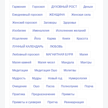
Гармония
Гороскоп
ДУХОВНЫЙ РОСТ
Деньги
Ежедневный гороскоп
ЖЕНЩИНА
Женская сила
Женский гороскоп
Заговоры
Здоровье
Изобилие
Именалогия
Исполнение желаний
Исцеление
Йога
Карма
Книги
Красота
ЛУННЫЙ КАЛЕНДАРЬ
ЛЮБОВЬ
Любовный гороскоп
МАГНИТНАЯ БУРЯ
Магия
Магия камней
Магия чисел
Мандала
Мантры
Медитации
Медитация Ошо
Молитвы
Мудрость
Мудры
Новый год
Нумерология
Очищение
Ошо
Пасха
Полнолуние
Порча
Практика
Предназначение
Приметы
Приметы и суеверия
Притча
Реинкарнация