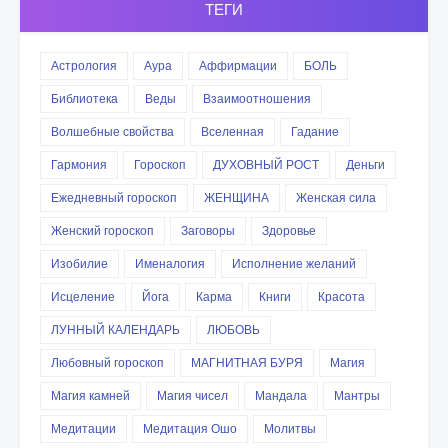
ТЕГИ
Астрология
Аура
Аффирмации
БОЛЬ
Библиотека
Веды
Взаимоотношения
Волшебные свойства
Вселенная
Гадание
Гармония
Гороскоп
ДУХОВНЫЙ РОСТ
Деньги
Ежедневный гороскоп
ЖЕНЩИНА
Женская сила
Женский гороскоп
Заговоры
Здоровье
Изобилие
Именалогия
Исполнение желаний
Исцеление
Йога
Карма
Книги
Красота
ЛУННЫЙ КАЛЕНДАРЬ
ЛЮБОВЬ
Любовный гороскоп
МАГНИТНАЯ БУРЯ
Магия
Магия камней
Магия чисел
Мандала
Мантры
Медитации
Медитация Ошо
Молитвы