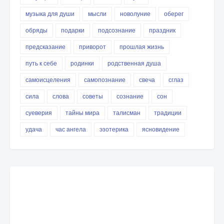
музыка для души
мысли
новолуние
оберег
обряды
подарки
подсознание
праздник
предсказание
приворот
прошлая жизнь
путь к себе
родинки
родственная душа
самоисцеления
самопознание
свеча
сглаз
сила
слова
советы
сознание
сон
суеверия
тайны мира
талисман
традиции
удача
час ангела
эзотерика
ясновидение