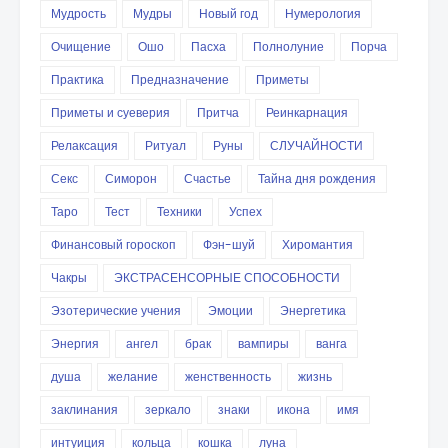
Мудрость
Мудры
Новый год
Нумерология
Очищение
Ошо
Пасха
Полнолуние
Порча
Практика
Предназначение
Приметы
Приметы и суеверия
Притча
Реинкарнация
Релаксация
Ритуал
Руны
СЛУЧАЙНОСТИ
Секс
Симорон
Счастье
Тайна дня рождения
Таро
Тест
Техники
Успех
Финансовый гороскоп
Фэн-шуй
Хиромантия
Чакры
ЭКСТРАСЕНСОРНЫЕ СПОСОБНОСТИ
Эзотерические учения
Эмоции
Энергетика
Энергия
ангел
брак
вампиры
ванга
душа
желание
женственность
жизнь
заклинания
зеркало
знаки
икона
имя
интуиция
кольца
кошка
луна