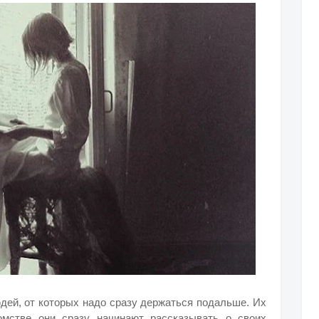
юдей, от которых надо сразу держаться подальше. Их
омстве они сразу начинают рассказывать о своих