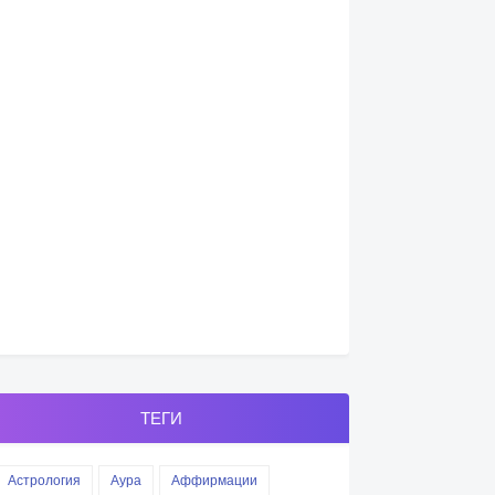
ТЕГИ
Астрология
Аура
Аффирмации