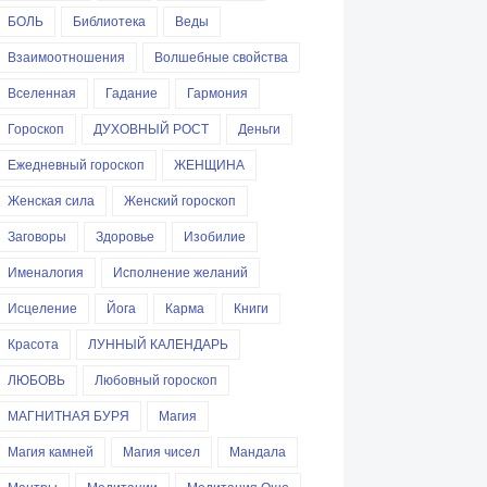
БОЛЬ
Библиотека
Веды
Взаимоотношения
Волшебные свойства
Вселенная
Гадание
Гармония
Гороскоп
ДУХОВНЫЙ РОСТ
Деньги
Ежедневный гороскоп
ЖЕНЩИНА
Женская сила
Женский гороскоп
Заговоры
Здоровье
Изобилие
Именалогия
Исполнение желаний
Исцеление
Йога
Карма
Книги
Красота
ЛУННЫЙ КАЛЕНДАРЬ
ЛЮБОВЬ
Любовный гороскоп
МАГНИТНАЯ БУРЯ
Магия
Магия камней
Магия чисел
Мандала