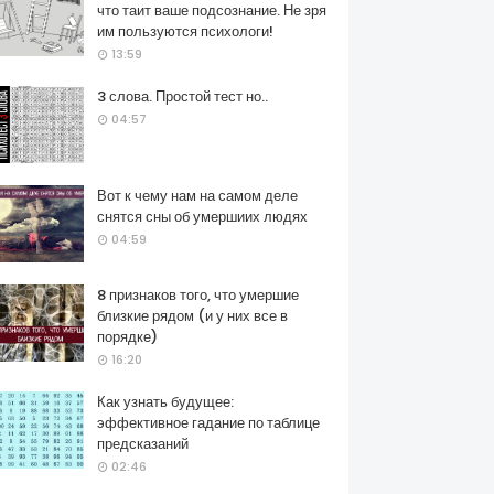
что таит ваше подсознание. Не зря
им пользуются психологи!
13:59
3 слова. Простой тест но..
04:57
Вот к чему нам на самом деле
снятся сны об умершиих людях
04:59
8 признаков того, что умершие
близкие рядом (и у них все в
порядке)
16:20
Как узнать будущее:
эффективное гадание по таблице
предсказаний
02:46