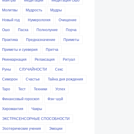
Мантры
Медитации
Медитация Ошо
Молитвы
Мудрость
Мудры
Новый год
Нумерология
Очищение
Ошо
Пасха
Полнолуние
Порча
Практика
Предназначение
Приметы
Приметы и суеверия
Притча
Реинкарнация
Релаксация
Ритуал
Руны
СЛУЧАЙНОСТИ
Секс
Симорон
Счастье
Тайна дня рождения
Таро
Тест
Техники
Успех
Финансовый гороскоп
Фэн-шуй
Хиромантия
Чакры
ЭКСТРАСЕНСОРНЫЕ СПОСОБНОСТИ
Эзотерические учения
Эмоции