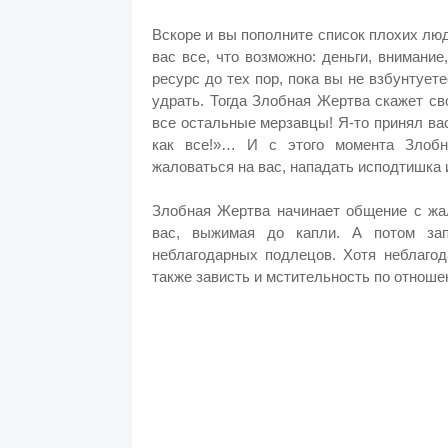
Вскоре и вы пополните список плохих лю
вас все, что возможно: деньги, внимани
ресурс до тех пор, пока вы не взбунтует
удрать. Тогда Злобная Жертва скажет сво
все остальные мерзавцы! Я-то принял вас
как все!»… И с этого момента Злобн
жаловаться на вас, нападать исподтишка 
Злобная Жертва начинает общение с жал
вас, выжимая до капли. А потом зап
неблагодарных подлецов. Хотя неблагод
также зависть и мстительность по отношен