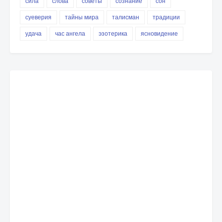
сила
слова
советы
сознание
сон
суеверия
тайны мира
талисман
традиции
удача
час ангела
эзотерика
ясновидение