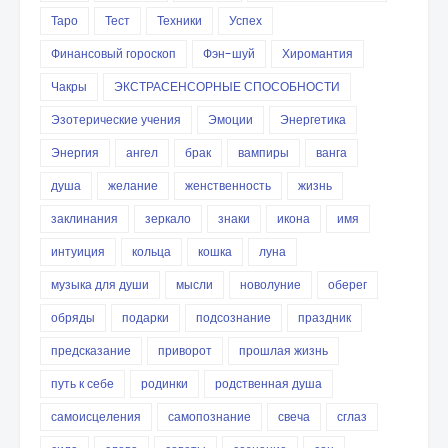
Таро
Тест
Техники
Успех
Финансовый гороскоп
Фэн-шуй
Хиромантия
Чакры
ЭКСТРАСЕНСОРНЫЕ СПОСОБНОСТИ
Эзотерические учения
Эмоции
Энергетика
Энергия
ангел
брак
вампиры
ванга
душа
желание
женственность
жизнь
заклинания
зеркало
знаки
икона
имя
интуиция
кольца
кошка
луна
музыка для души
мысли
новолуние
оберег
обряды
подарки
подсознание
праздник
предсказание
приворот
прошлая жизнь
путь к себе
родинки
родственная душа
самоисцеления
самопознание
свеча
сглаз