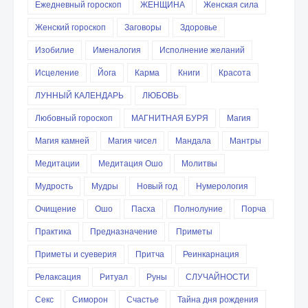
Ежедневный гороскоп
ЖЕНЩИНА
Женская сила
Женский гороскоп
Заговоры
Здоровье
Изобилие
Именалогия
Исполнение желаний
Исцеление
Йога
Карма
Книги
Красота
ЛУННЫЙ КАЛЕНДАРЬ
ЛЮБОВЬ
Любовный гороскоп
МАГНИТНАЯ БУРЯ
Магия
Магия камней
Магия чисел
Мандала
Мантры
Медитации
Медитация Ошо
Молитвы
Мудрость
Мудры
Новый год
Нумерология
Очищение
Ошо
Пасха
Полнолуние
Порча
Практика
Предназначение
Приметы
Приметы и суеверия
Притча
Реинкарнация
Релаксация
Ритуал
Руны
СЛУЧАЙНОСТИ
Секс
Симорон
Счастье
Тайна дня рождения