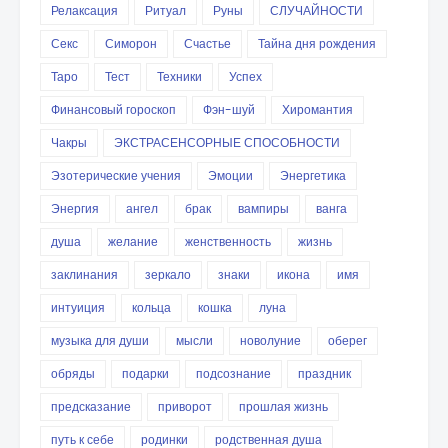
Релаксация
Ритуал
Руны
СЛУЧАЙНОСТИ
Секс
Симорон
Счастье
Тайна дня рождения
Таро
Тест
Техники
Успех
Финансовый гороскоп
Фэн-шуй
Хиромантия
Чакры
ЭКСТРАСЕНСОРНЫЕ СПОСОБНОСТИ
Эзотерические учения
Эмоции
Энергетика
Энергия
ангел
брак
вампиры
ванга
душа
желание
женственность
жизнь
заклинания
зеркало
знаки
икона
имя
интуиция
кольца
кошка
луна
музыка для души
мысли
новолуние
оберег
обряды
подарки
подсознание
праздник
предсказание
приворот
прошлая жизнь
путь к себе
родинки
родственная душа