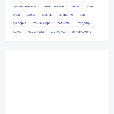
самоисцеления
самопознание
свеча
сглаз
сила
слова
советы
сознание
сон
суеверия
тайны мира
талисман
традиции
удача
час ангела
эзотерика
ясновидение