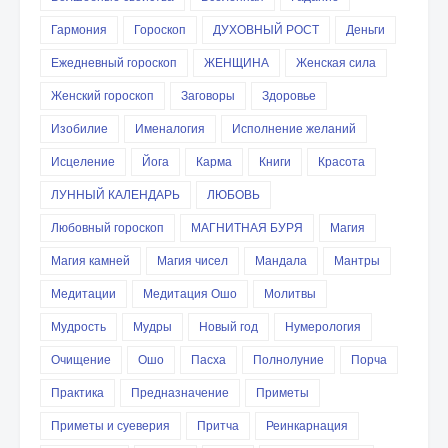
Гармония
Гороскоп
ДУХОВНЫЙ РОСТ
Деньги
Ежедневный гороскоп
ЖЕНЩИНА
Женская сила
Женский гороскоп
Заговоры
Здоровье
Изобилие
Именалогия
Исполнение желаний
Исцеление
Йога
Карма
Книги
Красота
ЛУННЫЙ КАЛЕНДАРЬ
ЛЮБОВЬ
Любовный гороскоп
МАГНИТНАЯ БУРЯ
Магия
Магия камней
Магия чисел
Мандала
Мантры
Медитации
Медитация Ошо
Молитвы
Мудрость
Мудры
Новый год
Нумерология
Очищение
Ошо
Пасха
Полнолуние
Порча
Практика
Предназначение
Приметы
Приметы и суеверия
Притча
Реинкарнация