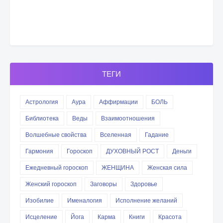
ТЕГИ
Астрология
Аура
Аффирмации
БОЛЬ
Библиотека
Веды
Взаимоотношения
Волшебные свойства
Вселенная
Гадание
Гармония
Гороскоп
ДУХОВНЫЙ РОСТ
Деньги
Ежедневный гороскоп
ЖЕНЩИНА
Женская сила
Женский гороскоп
Заговоры
Здоровье
Изобилие
Именалогия
Исполнение желаний
Исцеление
Йога
Карма
Книги
Красота