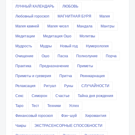
ЛУННЫЙ КАЛЕНДАРЬ
ЛЮБОВЬ
Любовный гороскоп
МАГНИТНАЯ БУРЯ
Магия
Магия камней
Магия чисел
Мандала
Мантры
Медитации
Медитация Ошо
Молитвы
Мудрость
Мудры
Новый год
Нумерология
Очищение
Ошо
Пасха
Полнолуние
Порча
Практика
Предназначение
Приметы
Приметы и суеверия
Притча
Реинкарнация
Релаксация
Ритуал
Руны
СЛУЧАЙНОСТИ
Секс
Симорон
Счастье
Тайна дня рождения
Таро
Тест
Техники
Успех
Финансовый гороскоп
Фэн-шуй
Хиромантия
Чакры
ЭКСТРАСЕНСОРНЫЕ СПОСОБНОСТИ