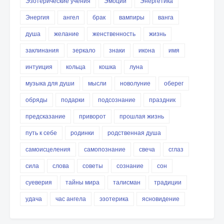
Эзотерические учения
Эмоции
Энергетика
Энергия
ангел
брак
вампиры
ванга
душа
желание
женственность
жизнь
заклинания
зеркало
знаки
икона
имя
интуиция
кольца
кошка
луна
музыка для души
мысли
новолуние
оберег
обряды
подарки
подсознание
праздник
предсказание
приворот
прошлая жизнь
путь к себе
родинки
родственная душа
самоисцеления
самопознание
свеча
сглаз
сила
слова
советы
сознание
сон
суеверия
тайны мира
талисман
традиции
удача
час ангела
эзотерика
ясновидение