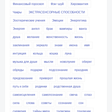
Финансовый гороскоп
Фэн-шуй
Хиромантия
Чакры
ЭКСТРАСЕНСОРНЫЕ СПОСОБНОСТИ
Эзотерические учения
Эмоции
Энергетика
Энергия
ангел
брак
вампиры
ванга
душа
желание
женственность
жизнь
заклинания
зеркало
знаки
икона
имя
интуиция
кольца
кошка
луна
музыка для души
мысли
новолуние
оберег
обряды
подарки
подсознание
праздник
предсказание
приворот
прошлая жизнь
путь к себе
родинки
родственная душа
самоисцеления
самопознание
свеча
сглаз
сила
слова
советы
сознание
сон
суеверия
тайны мира
талисман
традиции