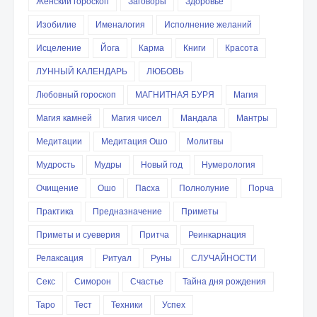
Женский гороскоп
Заговоры
Здоровье
Изобилие
Именалогия
Исполнение желаний
Исцеление
Йога
Карма
Книги
Красота
ЛУННЫЙ КАЛЕНДАРЬ
ЛЮБОВЬ
Любовный гороскоп
МАГНИТНАЯ БУРЯ
Магия
Магия камней
Магия чисел
Мандала
Мантры
Медитации
Медитация Ошо
Молитвы
Мудрость
Мудры
Новый год
Нумерология
Очищение
Ошо
Пасха
Полнолуние
Порча
Практика
Предназначение
Приметы
Приметы и суеверия
Притча
Реинкарнация
Релаксация
Ритуал
Руны
СЛУЧАЙНОСТИ
Секс
Симорон
Счастье
Тайна дня рождения
Таро
Тест
Техники
Успех