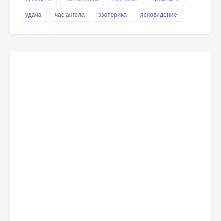
удача
час ангела
эзотерика
ясновидение