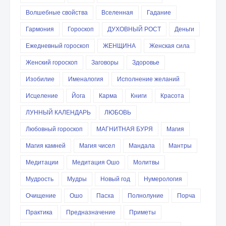
Волшебные свойства
Вселенная
Гадание
Гармония
Гороскоп
ДУХОВНЫЙ РОСТ
Деньги
Ежедневный гороскоп
ЖЕНЩИНА
Женская сила
Женский гороскоп
Заговоры
Здоровье
Изобилие
Именалогия
Исполнение желаний
Исцеление
Йога
Карма
Книги
Красота
ЛУННЫЙ КАЛЕНДАРЬ
ЛЮБОВЬ
Любовный гороскоп
МАГНИТНАЯ БУРЯ
Магия
Магия камней
Магия чисел
Мандала
Мантры
Медитации
Медитация Ошо
Молитвы
Мудрость
Мудры
Новый год
Нумерология
Очищение
Ошо
Пасха
Полнолуние
Порча
Практика
Предназначение
Приметы