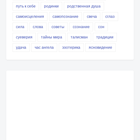
путь к себе
родинки
родственная душа
самоисцеления
самопознание
свеча
сглаз
сила
слова
советы
сознание
сон
суеверия
тайны мира
талисман
традиции
удача
час ангела
эзотерика
ясновидение