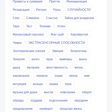
Приметы и суеверия
Притча
Реинкарнация
Релаксация
Ритуал
Руны
СЛУЧАЙНОСТИ
Секс
Симорон
Счастье
Тайна дня рождения
Таро
Тест
Техники
Успех
Финансовый гороскоп
Фэн-шуй
Хиромантия
Чакры
ЭКСТРАСЕНСОРНЫЕ СПОСОБНОСТИ
Эзотерические учения
Эмоции
Энергетика
Энергия
ангел
брак
вампиры
ванга
душа
желание
женственность
жизнь
заклинания
зеркало
знаки
икона
имя
интуиция
кольца
кошка
луна
музыка для души
мысли
новолуние
оберег
обряды
подарки
подсознание
праздник
предсказание
приворот
прошлая жизнь