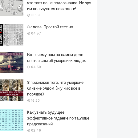
что таит ваше подсознание. Не зря
им пользуются психологи!
13:59
3 слова. Простой тест но..
04:57
Вот к чему нам на самом деле
снятся сны об умершиих людях
04:59
8 признаков того, что умершие
близкие рядом (и у них все в
порядке)
16:20
Как узнать будущее:
эффективное гадание по таблице
предсказаний
02:46