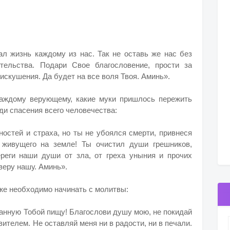
л жизнь каждому из нас. Так не оставь же нас без
тельства. Подари Свое благословение, прости за
искушения. Да будет на все воля Твоя. Аминь».
аждому верующему, какие муки пришлось пережить
ди спасения всего человечества:
ностей и страха, но ты не убоялся смерти, привнеся
 живущего на земле! Ты очистил души грешников,
реги наши души от зла, от греха уныния и прочих
веру нашу. Аминь».
же необходимо начинать с молитвы:
ванную Тобой пищу! Благослови душу мою, не покидай
вителем. Не оставляй меня ни в радости, ни в печали.