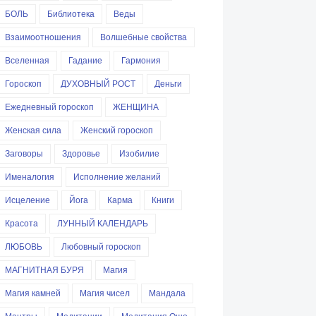
БОЛЬ
Библиотека
Веды
Взаимоотношения
Волшебные свойства
Вселенная
Гадание
Гармония
Гороскоп
ДУХОВНЫЙ РОСТ
Деньги
Ежедневный гороскоп
ЖЕНЩИНА
Женская сила
Женский гороскоп
Заговоры
Здоровье
Изобилие
Именалогия
Исполнение желаний
Исцеление
Йога
Карма
Книги
Красота
ЛУННЫЙ КАЛЕНДАРЬ
ЛЮБОВЬ
Любовный гороскоп
МАГНИТНАЯ БУРЯ
Магия
Магия камней
Магия чисел
Мандала