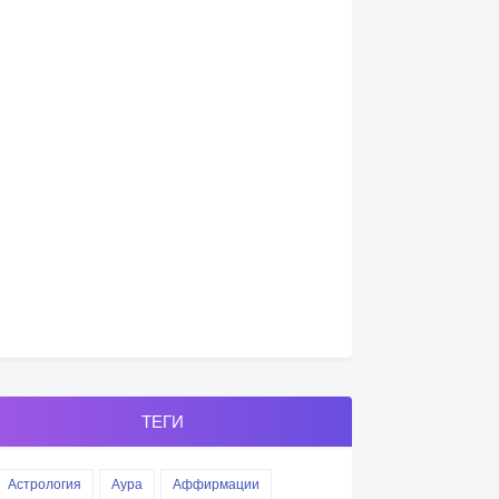
ТЕГИ
Астрология
Аура
Аффирмации