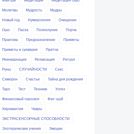
Мантры
Медитации
Медитация Ошо
Молитвы
Мудрость
Мудры
Новый год
Нумерология
Очищение
Ошо
Пасха
Полнолуние
Порча
Практика
Предназначение
Приметы
Приметы и суеверия
Притча
Реинкарнация
Релаксация
Ритуал
Руны
СЛУЧАЙНОСТИ
Секс
Симорон
Счастье
Тайна дня рождения
Таро
Тест
Техники
Успех
Финансовый гороскоп
Фэн-шуй
Хиромантия
Чакры
ЭКСТРАСЕНСОРНЫЕ СПОСОБНОСТИ
Эзотерические учения
Эмоции