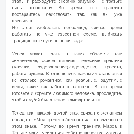
этапы и расходуйте энергию разумно. Не тратьте
силы понапрасну. Во время этого транзита
постарайтесь действовать так, как вы уже
привыкли.
Не стоит изобретать велосипед, сейчас время
работать по уже известной схеме, выбирать
традиционные пути решения задач.
Успех может ждать в таких областях как:
земледелие, сфера питания, телесные практики
(массаж, оздоровление),садоводство, красота,
работа руками. В отношениях важными становятся
не столько романтика, как реальные, ощутимые
вещи, такие как забота о партнере. В это время
готовьте и кормите любимого человека, проследите,
чтобы ему/ей было тепло, комфортно и т.п.
Телец как никакой другой знак связан с желанием
обладать. «Моя прелесть/ценность» - это именно об
этом знаке. Потому во время транзита Марса в
Тельце могут усилиться собственнические мотивы,