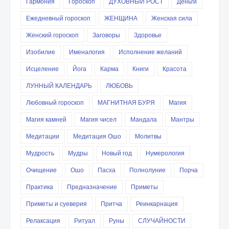
Гармония
Гороскоп
ДУХОВНЫЙ РОСТ
Деньги
Ежедневный гороскоп
ЖЕНЩИНА
Женская сила
Женский гороскоп
Заговоры
Здоровье
Изобилие
Именалогия
Исполнение желаний
Исцеление
Йога
Карма
Книги
Красота
ЛУННЫЙ КАЛЕНДАРЬ
ЛЮБОВЬ
Любовный гороскоп
МАГНИТНАЯ БУРЯ
Магия
Магия камней
Магия чисел
Мандала
Мантры
Медитации
Медитация Ошо
Молитвы
Мудрость
Мудры
Новый год
Нумерология
Очищение
Ошо
Пасха
Полнолуние
Порча
Практика
Предназначение
Приметы
Приметы и суеверия
Притча
Реинкарнация
Релаксация
Ритуал
Руны
СЛУЧАЙНОСТИ