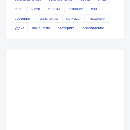
сила
слова
советы
сознание
сон
суеверия
тайны мира
талисман
традиции
удача
час ангела
эзотерика
ясновидение