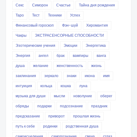
Секс
Симорон
Счастье
Тайна дня рождения
Таро
Тест
Техники
Успех
Финансовый гороскоп
Фэн-шуй
Хиромантия
Чакры
ЭКСТРАСЕНСОРНЫЕ СПОСОБНОСТИ
Эзотерические учения
Эмоции
Энергетика
Энергия
ангел
брак
вампиры
ванга
душа
желание
женственность
жизнь
заклинания
зеркало
знаки
икона
имя
интуиция
кольца
кошка
луна
музыка для души
мысли
новолуние
оберег
обряды
подарки
подсознание
праздник
предсказание
приворот
прошлая жизнь
путь к себе
родинки
родственная душа
самоисцеления
самопознание
свеча
сглаз