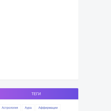
ТЕГИ
Астрология
Аура
Аффирмации