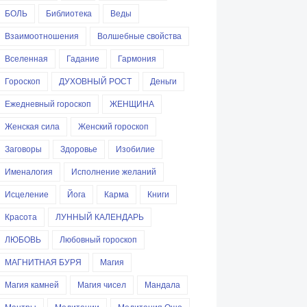
БОЛЬ
Библиотека
Веды
Взаимоотношения
Волшебные свойства
Вселенная
Гадание
Гармония
Гороскоп
ДУХОВНЫЙ РОСТ
Деньги
Ежедневный гороскоп
ЖЕНЩИНА
Женская сила
Женский гороскоп
Заговоры
Здоровье
Изобилие
Именалогия
Исполнение желаний
Исцеление
Йога
Карма
Книги
Красота
ЛУННЫЙ КАЛЕНДАРЬ
ЛЮБОВЬ
Любовный гороскоп
МАГНИТНАЯ БУРЯ
Магия
Магия камней
Магия чисел
Мандала