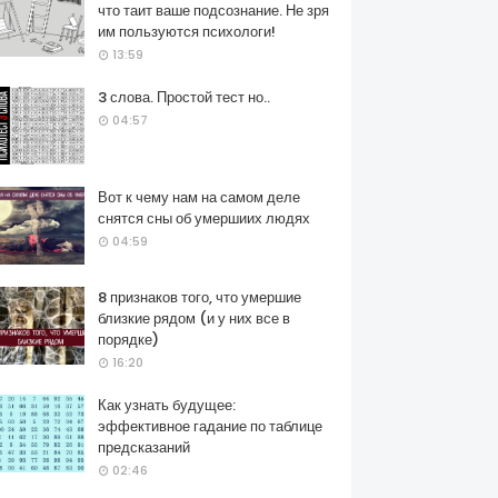
что таит ваше подсознание. Не зря
им пользуются психологи!
13:59
3 слова. Простой тест но..
04:57
Вот к чему нам на самом деле
снятся сны об умершиих людях
04:59
8 признаков того, что умершие
близкие рядом (и у них все в
порядке)
16:20
Как узнать будущее:
эффективное гадание по таблице
предсказаний
02:46