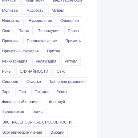
Мантры
Медитации
Медитация Ошо
Молитвы
Мудрость
Мудры
Новый год
Нумерология
Очищение
Ошо
Пасха
Полнолуние
Порча
Практика
Предназначение
Приметы
Приметы и суеверия
Притча
Реинкарнация
Релаксация
Ритуал
Руны
СЛУЧАЙНОСТИ
Секс
Симорон
Счастье
Тайна дня рождения
Таро
Тест
Техники
Успех
Финансовый гороскоп
Фэн-шуй
Хиромантия
Чакры
ЭКСТРАСЕНСОРНЫЕ СПОСОБНОСТИ
Эзотерические учения
Эмоции