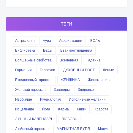
ТЕГИ
Астрология
Аура
Аффирмации
БОЛЬ
Библиотека
Веды
Взаимоотношения
Волшебные свойства
Вселенная
Гадание
Гармония
Гороскоп
ДУХОВНЫЙ РОСТ
Деньги
Ежедневный гороскоп
ЖЕНЩИНА
Женская сила
Женский гороскоп
Заговоры
Здоровье
Изобилие
Именалогия
Исполнение желаний
Исцеление
Йога
Карма
Книги
Красота
ЛУННЫЙ КАЛЕНДАРЬ
ЛЮБОВЬ
Любовный гороскоп
МАГНИТНАЯ БУРЯ
Магия