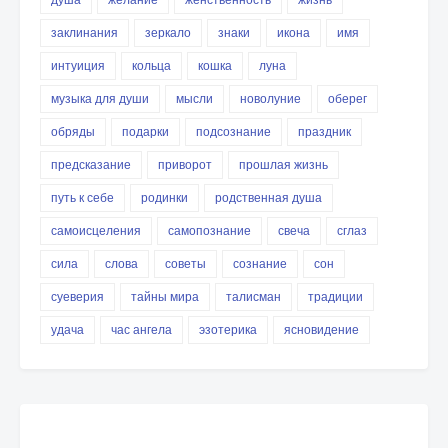
заклинания
зеркало
знаки
икона
имя
интуиция
кольца
кошка
луна
музыка для души
мысли
новолуние
оберег
обряды
подарки
подсознание
праздник
предсказание
приворот
прошлая жизнь
путь к себе
родинки
родственная душа
самоисцеления
самопознание
свеча
сглаз
сила
слова
советы
сознание
сон
суеверия
тайны мира
талисман
традиции
удача
час ангела
эзотерика
ясновидение