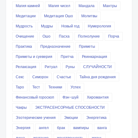
Магия камней
Магия чисел
Мандала
Мантры
Медитации
Медитация Ошо
Молитвы
Мудрость
Мудры
Новый год
Нумерология
Очищение
Ошо
Пасха
Полнолуние
Порча
Практика
Предназначение
Приметы
Приметы и суеверия
Притча
Реинкарнация
Релаксация
Ритуал
Руны
СЛУЧАЙНОСТИ
Секс
Симорон
Счастье
Тайна дня рождения
Таро
Тест
Техники
Успех
Финансовый гороскоп
Фэн-шуй
Хиромантия
Чакры
ЭКСТРАСЕНСОРНЫЕ СПОСОБНОСТИ
Эзотерические учения
Эмоции
Энергетика
Энергия
ангел
брак
вампиры
ванга
душа
желание
женственность
жизнь