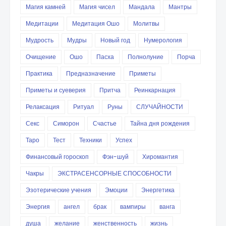
Магия камней
Магия чисел
Мандала
Мантры
Медитации
Медитация Ошо
Молитвы
Мудрость
Мудры
Новый год
Нумерология
Очищение
Ошо
Пасха
Полнолуние
Порча
Практика
Предназначение
Приметы
Приметы и суеверия
Притча
Реинкарнация
Релаксация
Ритуал
Руны
СЛУЧАЙНОСТИ
Секс
Симорон
Счастье
Тайна дня рождения
Таро
Тест
Техники
Успех
Финансовый гороскоп
Фэн-шуй
Хиромантия
Чакры
ЭКСТРАСЕНСОРНЫЕ СПОСОБНОСТИ
Эзотерические учения
Эмоции
Энергетика
Энергия
ангел
брак
вампиры
ванга
душа
желание
женственность
жизнь