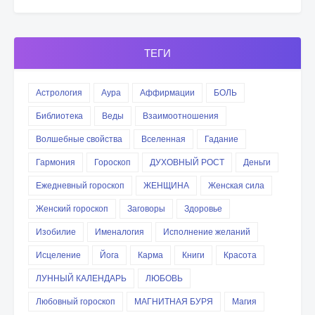
ТЕГИ
Астрология
Аура
Аффирмации
БОЛЬ
Библиотека
Веды
Взаимоотношения
Волшебные свойства
Вселенная
Гадание
Гармония
Гороскоп
ДУХОВНЫЙ РОСТ
Деньги
Ежедневный гороскоп
ЖЕНЩИНА
Женская сила
Женский гороскоп
Заговоры
Здоровье
Изобилие
Именалогия
Исполнение желаний
Исцеление
Йога
Карма
Книги
Красота
ЛУННЫЙ КАЛЕНДАРЬ
ЛЮБОВЬ
Любовный гороскоп
МАГНИТНАЯ БУРЯ
Магия