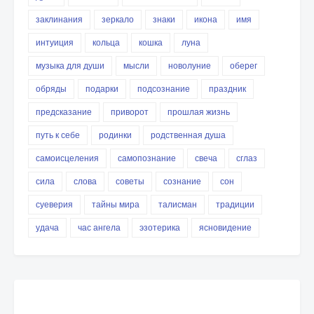
заклинания
зеркало
знаки
икона
имя
интуиция
кольца
кошка
луна
музыка для души
мысли
новолуние
оберег
обряды
подарки
подсознание
праздник
предсказание
приворот
прошлая жизнь
путь к себе
родинки
родственная душа
самоисцеления
самопознание
свеча
сглаз
сила
слова
советы
сознание
сон
суеверия
тайны мира
талисман
традиции
удача
час ангела
эзотерика
ясновидение