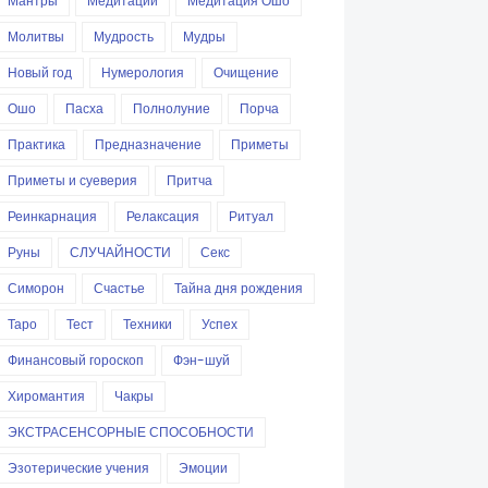
Мантры
Медитации
Медитация Ошо
Молитвы
Мудрость
Мудры
Новый год
Нумерология
Очищение
Ошо
Пасха
Полнолуние
Порча
Практика
Предназначение
Приметы
Приметы и суеверия
Притча
Реинкарнация
Релаксация
Ритуал
Руны
СЛУЧАЙНОСТИ
Секс
Симорон
Счастье
Тайна дня рождения
Таро
Тест
Техники
Успех
Финансовый гороскоп
Фэн-шуй
Хиромантия
Чакры
ЭКСТРАСЕНСОРНЫЕ СПОСОБНОСТИ
Эзотерические учения
Эмоции