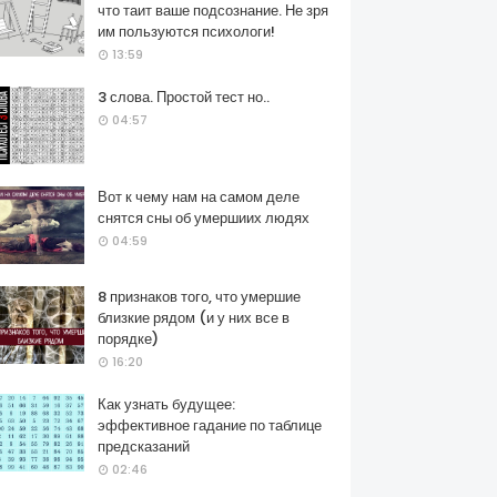
что таит ваше подсознание. Не зря
им пользуются психологи!
13:59
3 слова. Простой тест но..
04:57
Вот к чему нам на самом деле
снятся сны об умершиих людях
04:59
8 признаков того, что умершие
близкие рядом (и у них все в
порядке)
16:20
Как узнать будущее:
эффективное гадание по таблице
предсказаний
02:46