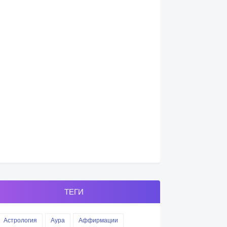
ТЕГИ
Астрология
Аура
Аффирмации