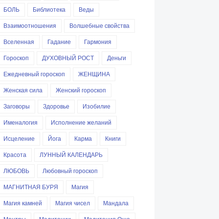
БОЛЬ
Библиотека
Веды
Взаимоотношения
Волшебные свойства
Вселенная
Гадание
Гармония
Гороскоп
ДУХОВНЫЙ РОСТ
Деньги
Ежедневный гороскоп
ЖЕНЩИНА
Женская сила
Женский гороскоп
Заговоры
Здоровье
Изобилие
Именалогия
Исполнение желаний
Исцеление
Йога
Карма
Книги
Красота
ЛУННЫЙ КАЛЕНДАРЬ
ЛЮБОВЬ
Любовный гороскоп
МАГНИТНАЯ БУРЯ
Магия
Магия камней
Магия чисел
Мандала