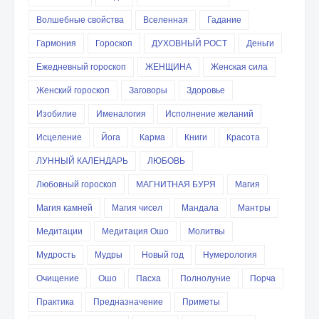
Волшебные свойства
Вселенная
Гадание
Гармония
Гороскоп
ДУХОВНЫЙ РОСТ
Деньги
Ежедневный гороскоп
ЖЕНЩИНА
Женская сила
Женский гороскоп
Заговоры
Здоровье
Изобилие
Именалогия
Исполнение желаний
Исцеление
Йога
Карма
Книги
Красота
ЛУННЫЙ КАЛЕНДАРЬ
ЛЮБОВЬ
Любовный гороскоп
МАГНИТНАЯ БУРЯ
Магия
Магия камней
Магия чисел
Мандала
Мантры
Медитации
Медитация Ошо
Молитвы
Мудрость
Мудры
Новый год
Нумерология
Очищение
Ошо
Пасха
Полнолуние
Порча
Практика
Предназначение
Приметы