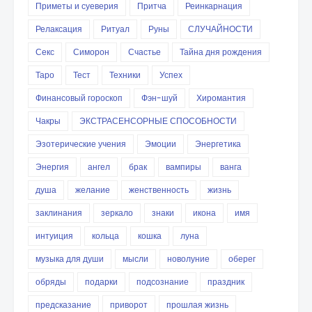
Приметы и суеверия
Притча
Реинкарнация
Релаксация
Ритуал
Руны
СЛУЧАЙНОСТИ
Секс
Симорон
Счастье
Тайна дня рождения
Таро
Тест
Техники
Успех
Финансовый гороскоп
Фэн-шуй
Хиромантия
Чакры
ЭКСТРАСЕНСОРНЫЕ СПОСОБНОСТИ
Эзотерические учения
Эмоции
Энергетика
Энергия
ангел
брак
вампиры
ванга
душа
желание
женственность
жизнь
заклинания
зеркало
знаки
икона
имя
интуиция
кольца
кошка
луна
музыка для души
мысли
новолуние
оберег
обряды
подарки
подсознание
праздник
предсказание
приворот
прошлая жизнь