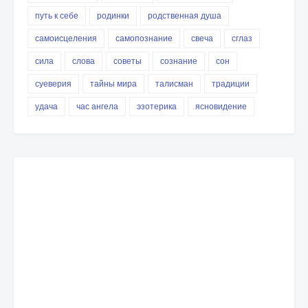
путь к себе
родинки
родственная душа
самоисцеления
самопознание
свеча
сглаз
сила
слова
советы
сознание
сон
суеверия
тайны мира
талисман
традиции
удача
час ангела
эзотерика
ясновидение