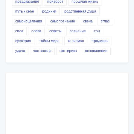
предсказание
приворот
прошлая жизнь
путь к себе
родинки
родственная душа
самоисцеления
самопознание
свеча
сглаз
сила
слова
советы
сознание
сон
суеверия
тайны мира
талисман
традиции
удача
час ангела
эзотерика
ясновидение