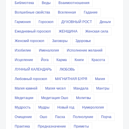
Библиотека
Веды
Взаимоотношения
Волшебные свойства
Вселенная
Гадание
Гармония
Гороскоп
ДУХОВНЫЙ РОСТ
Деньги
Ежедневный гороскоп
ЖЕНЩИНА
Женская сила
Женский гороскоп
Заговоры
Здоровье
Изобилие
Именалогия
Исполнение желаний
Исцеление
Йога
Карма
Книги
Красота
ЛУННЫЙ КАЛЕНДАРЬ
ЛЮБОВЬ
Любовный гороскоп
МАГНИТНАЯ БУРЯ
Магия
Магия камней
Магия чисел
Мандала
Мантры
Медитации
Медитация Ошо
Молитвы
Мудрость
Мудры
Новый год
Нумерология
Очищение
Ошо
Пасха
Полнолуние
Порча
Практика
Предназначение
Приметы