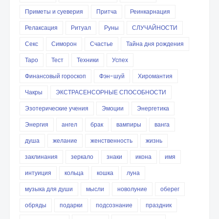
Приметы и суеверия
Притча
Реинкарнация
Релаксация
Ритуал
Руны
СЛУЧАЙНОСТИ
Секс
Симорон
Счастье
Тайна дня рождения
Таро
Тест
Техники
Успех
Финансовый гороскоп
Фэн-шуй
Хиромантия
Чакры
ЭКСТРАСЕНСОРНЫЕ СПОСОБНОСТИ
Эзотерические учения
Эмоции
Энергетика
Энергия
ангел
брак
вампиры
ванга
душа
желание
женственность
жизнь
заклинания
зеркало
знаки
икона
имя
интуиция
кольца
кошка
луна
музыка для души
мысли
новолуние
оберег
обряды
подарки
подсознание
праздник