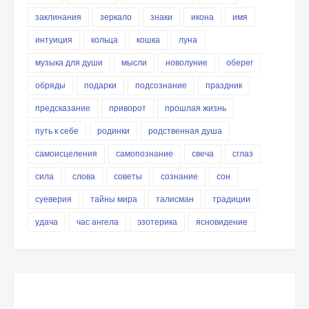
заклинания
зеркало
знаки
икона
имя
интуиция
кольца
кошка
луна
музыка для души
мысли
новолуние
оберег
обряды
подарки
подсознание
праздник
предсказание
приворот
прошлая жизнь
путь к себе
родинки
родственная душа
самоисцеления
самопознание
свеча
сглаз
сила
слова
советы
сознание
сон
суеверия
тайны мира
талисман
традиции
удача
час ангела
эзотерика
ясновидение