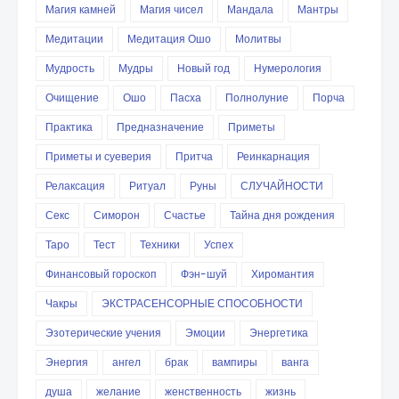
Магия камней
Магия чисел
Мандала
Мантры
Медитации
Медитация Ошо
Молитвы
Мудрость
Мудры
Новый год
Нумерология
Очищение
Ошо
Пасха
Полнолуние
Порча
Практика
Предназначение
Приметы
Приметы и суеверия
Притча
Реинкарнация
Релаксация
Ритуал
Руны
СЛУЧАЙНОСТИ
Секс
Симорон
Счастье
Тайна дня рождения
Таро
Тест
Техники
Успех
Финансовый гороскоп
Фэн-шуй
Хиромантия
Чакры
ЭКСТРАСЕНСОРНЫЕ СПОСОБНОСТИ
Эзотерические учения
Эмоции
Энергетика
Энергия
ангел
брак
вампиры
ванга
душа
желание
женственность
жизнь