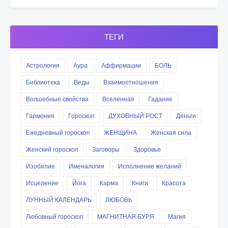
ТЕГИ
Астрология
Аура
Аффирмации
БОЛЬ
Библиотека
Веды
Взаимоотношения
Волшебные свойства
Вселенная
Гадание
Гармония
Гороскоп
ДУХОВНЫЙ РОСТ
Деньги
Ежедневный гороскоп
ЖЕНЩИНА
Женская сила
Женский гороскоп
Заговоры
Здоровье
Изобилие
Именалогия
Исполнение желаний
Исцеление
Йога
Карма
Книги
Красота
ЛУННЫЙ КАЛЕНДАРЬ
ЛЮБОВЬ
Любовный гороскоп
МАГНИТНАЯ БУРЯ
Магия