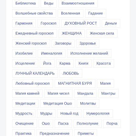
Библиотека
Веды
Взаимоотношения
Волшебные свойства
Вселенная
Гадание
Гармония
Гороскоп
ДУХОВНЫЙ РОСТ
Деньги
Ежедневный гороскоп
ЖЕНЩИНА
Женская сила
Женский гороскоп
Заговоры
Здоровье
Изобилие
Именалогия
Исполнение желаний
Исцеление
Йога
Карма
Книги
Красота
ЛУННЫЙ КАЛЕНДАРЬ
ЛЮБОВЬ
Любовный гороскоп
МАГНИТНАЯ БУРЯ
Магия
Магия камней
Магия чисел
Мандала
Мантры
Медитации
Медитация Ошо
Молитвы
Мудрость
Мудры
Новый год
Нумерология
Очищение
Ошо
Пасха
Полнолуние
Порча
Практика
Предназначение
Приметы