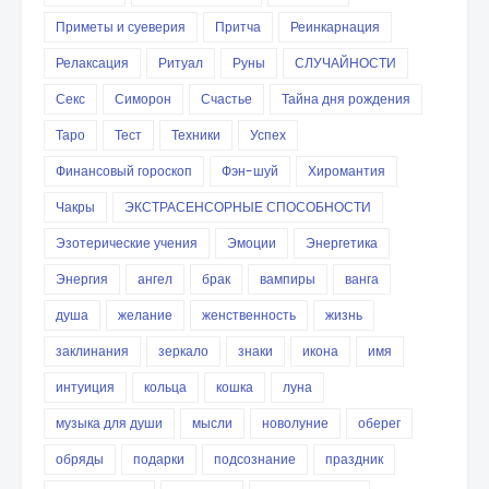
Приметы и суеверия
Притча
Реинкарнация
Релаксация
Ритуал
Руны
СЛУЧАЙНОСТИ
Секс
Симорон
Счастье
Тайна дня рождения
Таро
Тест
Техники
Успех
Финансовый гороскоп
Фэн-шуй
Хиромантия
Чакры
ЭКСТРАСЕНСОРНЫЕ СПОСОБНОСТИ
Эзотерические учения
Эмоции
Энергетика
Энергия
ангел
брак
вампиры
ванга
душа
желание
женственность
жизнь
заклинания
зеркало
знаки
икона
имя
интуиция
кольца
кошка
луна
музыка для души
мысли
новолуние
оберег
обряды
подарки
подсознание
праздник