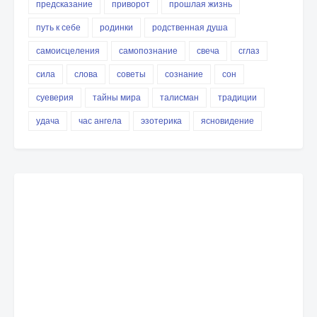
предсказание
приворот
прошлая жизнь
путь к себе
родинки
родственная душа
самоисцеления
самопознание
свеча
сглаз
сила
слова
советы
сознание
сон
суеверия
тайны мира
талисман
традиции
удача
час ангела
эзотерика
ясновидение