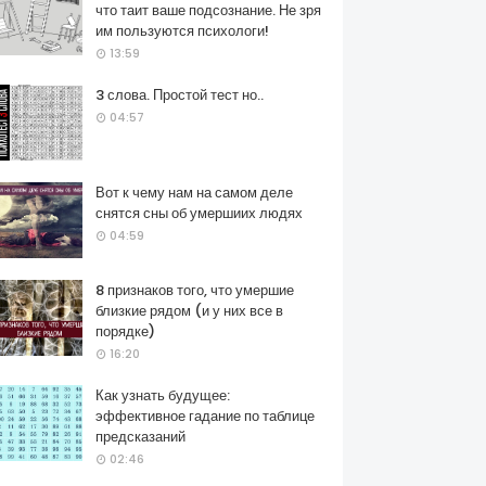
что таит ваше подсознание. Не зря
им пользуются психологи!
13:59
3 слова. Простой тест но..
04:57
Вот к чему нам на самом деле
снятся сны об умершиих людях
04:59
8 признаков того, что умершие
близкие рядом (и у них все в
порядке)
16:20
Как узнать будущее:
эффективное гадание по таблице
предсказаний
02:46