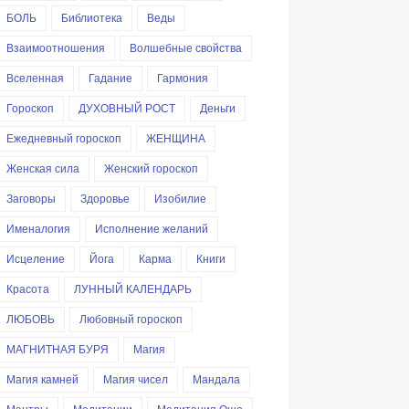
БОЛЬ
Библиотека
Веды
Взаимоотношения
Волшебные свойства
Вселенная
Гадание
Гармония
Гороскоп
ДУХОВНЫЙ РОСТ
Деньги
Ежедневный гороскоп
ЖЕНЩИНА
Женская сила
Женский гороскоп
Заговоры
Здоровье
Изобилие
Именалогия
Исполнение желаний
Исцеление
Йога
Карма
Книги
Красота
ЛУННЫЙ КАЛЕНДАРЬ
ЛЮБОВЬ
Любовный гороскоп
МАГНИТНАЯ БУРЯ
Магия
Магия камней
Магия чисел
Мандала