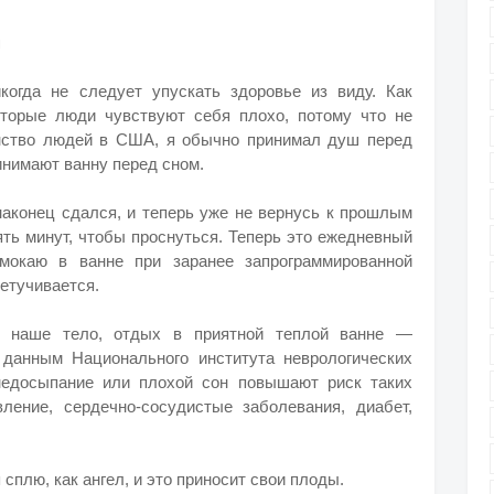
н
когда не следует упускать здоровье из виду. Как
оторые люди чувствуют себя плохо, потому что не
нство людей в США, я обычно принимал душ перед
ринимают ванну перед сном.
наконец сдался, и теперь уже не вернусь к прошлым
ть минут, чтобы проснуться. Теперь это ежедневный
мокаю в ванне при заранее запрограммированной
етучивается.
ет наше тело, отдых в приятной теплой ванне —
данным Национального института неврологических
 недосыпание или плохой сон повышают риск таких
ление, сердечно-сосудистые заболевания, диабет,
я сплю, как ангел, и это приносит свои плоды.