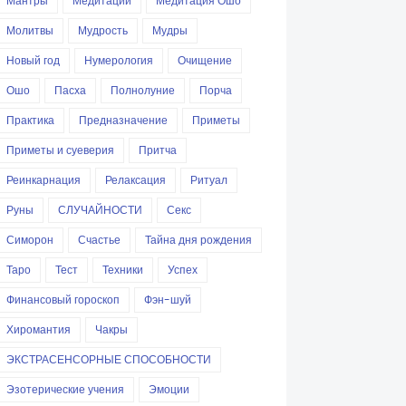
Мантры
Медитации
Медитация Ошо
Молитвы
Мудрость
Мудры
Новый год
Нумерология
Очищение
Ошо
Пасха
Полнолуние
Порча
Практика
Предназначение
Приметы
Приметы и суеверия
Притча
Реинкарнация
Релаксация
Ритуал
Руны
СЛУЧАЙНОСТИ
Секс
Симорон
Счастье
Тайна дня рождения
Таро
Тест
Техники
Успех
Финансовый гороскоп
Фэн-шуй
Хиромантия
Чакры
ЭКСТРАСЕНСОРНЫЕ СПОСОБНОСТИ
Эзотерические учения
Эмоции