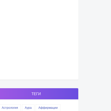
ТЕГИ
Астрология
Аура
Аффирмации