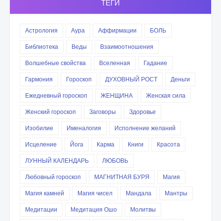
ТЕГИ
Астрология
Аура
Аффирмации
БОЛЬ
Библиотека
Веды
Взаимоотношения
Волшебные свойства
Вселенная
Гадание
Гармония
Гороскоп
ДУХОВНЫЙ РОСТ
Деньги
Ежедневный гороскоп
ЖЕНЩИНА
Женская сила
Женский гороскоп
Заговоры
Здоровье
Изобилие
Именалогия
Исполнение желаний
Исцеление
Йога
Карма
Книги
Красота
ЛУННЫЙ КАЛЕНДАРЬ
ЛЮБОВЬ
Любовный гороскоп
МАГНИТНАЯ БУРЯ
Магия
Магия камней
Магия чисел
Мандала
Мантры
Медитации
Медитация Ошо
Молитвы