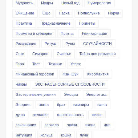
Мудрость
Мудры
Новый год
Нумерология
Очищение
Ошо
Пасха
Полнолуние
Порча
Практика
Предназначение
Приметы
Приметы и суеверия
Притча
Реинкарнация
Релаксация
Ритуал
Руны
СЛУЧАЙНОСТИ
Секс
Симорон
Счастье
Тайна дня рождения
Таро
Тест
Техники
Успех
Финансовый гороскоп
Фэн-шуй
Хиромантия
Чакры
ЭКСТРАСЕНСОРНЫЕ СПОСОБНОСТИ
Эзотерические учения
Эмоции
Энергетика
Энергия
ангел
брак
вампиры
ванга
душа
желание
женственность
жизнь
заклинания
зеркало
знаки
икона
имя
интуиция
кольца
кошка
луна