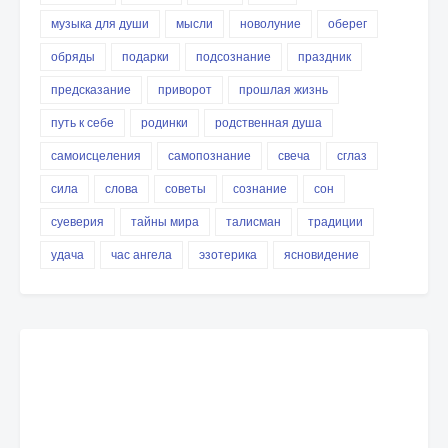
музыка для души
мысли
новолуние
оберег
обряды
подарки
подсознание
праздник
предсказание
приворот
прошлая жизнь
путь к себе
родинки
родственная душа
самоисцеления
самопознание
свеча
сглаз
сила
слова
советы
сознание
сон
суеверия
тайны мира
талисман
традиции
удача
час ангела
эзотерика
ясновидение