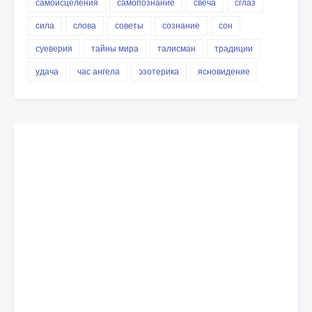
самоисцеления
самопознание
свеча
сглаз
сила
слова
советы
сознание
сон
суеверия
тайны мира
талисман
традиции
удача
час ангела
эзотерика
ясновидение