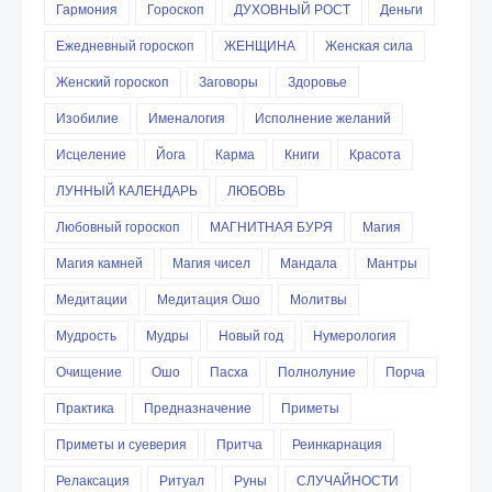
Гармония
Гороскоп
ДУХОВНЫЙ РОСТ
Деньги
Ежедневный гороскоп
ЖЕНЩИНА
Женская сила
Женский гороскоп
Заговоры
Здоровье
Изобилие
Именалогия
Исполнение желаний
Исцеление
Йога
Карма
Книги
Красота
ЛУННЫЙ КАЛЕНДАРЬ
ЛЮБОВЬ
Любовный гороскоп
МАГНИТНАЯ БУРЯ
Магия
Магия камней
Магия чисел
Мандала
Мантры
Медитации
Медитация Ошо
Молитвы
Мудрость
Мудры
Новый год
Нумерология
Очищение
Ошо
Пасха
Полнолуние
Порча
Практика
Предназначение
Приметы
Приметы и суеверия
Притча
Реинкарнация
Релаксация
Ритуал
Руны
СЛУЧАЙНОСТИ