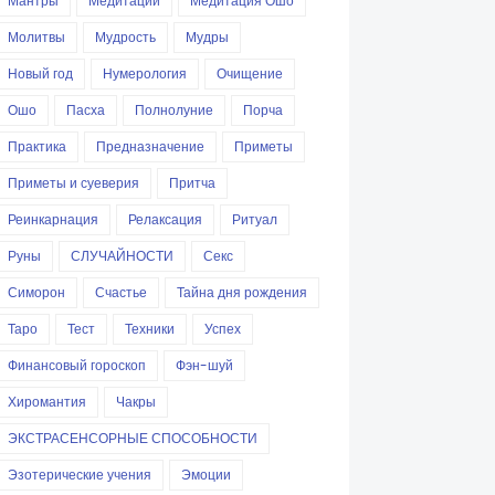
Мантры
Медитации
Медитация Ошо
Молитвы
Мудрость
Мудры
Новый год
Нумерология
Очищение
Ошо
Пасха
Полнолуние
Порча
Практика
Предназначение
Приметы
Приметы и суеверия
Притча
Реинкарнация
Релаксация
Ритуал
Руны
СЛУЧАЙНОСТИ
Секс
Симорон
Счастье
Тайна дня рождения
Таро
Тест
Техники
Успех
Финансовый гороскоп
Фэн-шуй
Хиромантия
Чакры
ЭКСТРАСЕНСОРНЫЕ СПОСОБНОСТИ
Эзотерические учения
Эмоции