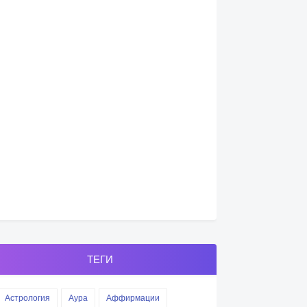
ТЕГИ
Астрология
Аура
Аффирмации