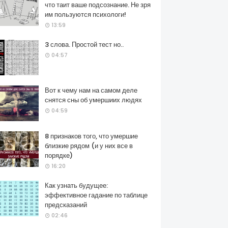
что таит ваше подсознание. Не зря
им пользуются психологи!
13:59
3 слова. Простой тест но..
04:57
Вот к чему нам на самом деле
снятся сны об умершиих людях
04:59
8 признаков того, что умершие
близкие рядом (и у них все в
порядке)
16:20
Как узнать будущее:
эффективное гадание по таблице
предсказаний
02:46