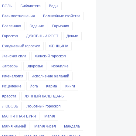
БОЛЬ
Библиотека
Веды
Взаимоотношения
Волшебные свойства
Вселенная
Гадание
Гармония
Гороскоп
ДУХОВНЫЙ РОСТ
Деньги
Ежедневный гороскоп
ЖЕНЩИНА
Женская сила
Женский гороскоп
Заговоры
Здоровье
Изобилие
Именалогия
Исполнение желаний
Исцеление
Йога
Карма
Книги
Красота
ЛУННЫЙ КАЛЕНДАРЬ
ЛЮБОВЬ
Любовный гороскоп
МАГНИТНАЯ БУРЯ
Магия
Магия камней
Магия чисел
Мандала