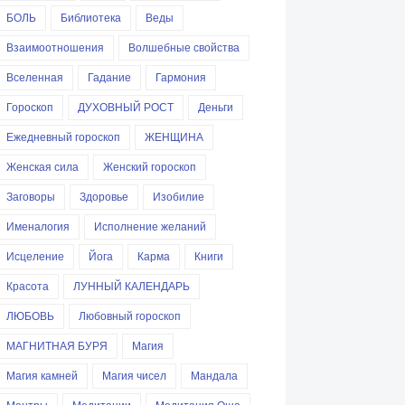
БОЛЬ
Библиотека
Веды
Взаимоотношения
Волшебные свойства
Вселенная
Гадание
Гармония
Гороскоп
ДУХОВНЫЙ РОСТ
Деньги
Ежедневный гороскоп
ЖЕНЩИНА
Женская сила
Женский гороскоп
Заговоры
Здоровье
Изобилие
Именалогия
Исполнение желаний
Исцеление
Йога
Карма
Книги
Красота
ЛУННЫЙ КАЛЕНДАРЬ
ЛЮБОВЬ
Любовный гороскоп
МАГНИТНАЯ БУРЯ
Магия
Магия камней
Магия чисел
Мандала