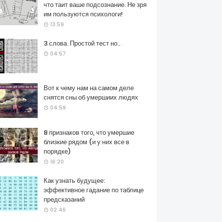
что таит ваше подсознание. Не зря
им пользуются психологи!
13:59
3 слова. Простой тест но..
04:57
Вот к чему нам на самом деле
снятся сны об умершиих людях
04:59
8 признаков того, что умершие
близкие рядом (и у них все в
порядке)
16:20
Как узнать будущее:
эффективное гадание по таблице
предсказаний
02:46