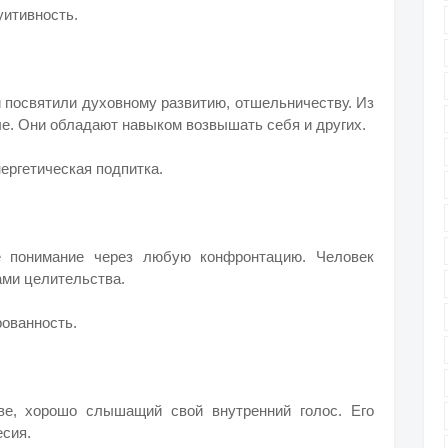
уитивность.
 посвятили духовному развитию, отшельничеству. Из
ые. Они обладают навыком возвышать себя и других.
ргетическая подпитка.
ё понимание через любую конфронтацию. Человек
ами целительства.
ованность.
ве, хорошо слышащий свой внутренний голос. Его
есия.