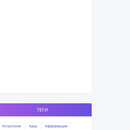
ТЕГИ
Астрология
Аура
Аффирмации